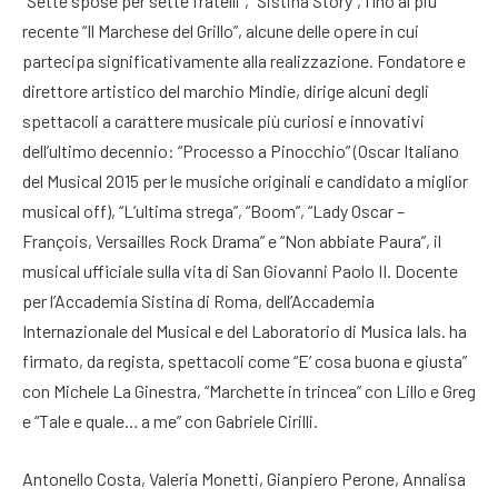
“Sette spose per sette fratelli”, “Sistina Story”, fino al più
recente “Il Marchese del Grillo”, alcune delle opere in cui
partecipa significativamente alla realizzazione. Fondatore e
direttore artistico del marchio Mindie, dirige alcuni degli
spettacoli a carattere musicale più curiosi e innovativi
dell’ultimo decennio: “Processo a Pinocchio” (Oscar Italiano
del Musical 2015 per le musiche originali e candidato a miglior
musical off), “L’ultima strega”, “Boom”, “Lady Oscar –
François, Versailles Rock Drama” e “Non abbiate Paura”, il
musical ufficiale sulla vita di San Giovanni Paolo II. Docente
per l’Accademia Sistina di Roma, dell’Accademia
Internazionale del Musical e del Laboratorio di Musica Ials. ha
firmato, da regista, spettacoli come “E’ cosa buona e giusta”
con Michele La Ginestra, “Marchette in trincea” con Lillo e Greg
e “Tale e quale… a me” con Gabriele Cirilli.
Antonello Costa, Valeria Monetti, Gianpiero Perone, Annalisa