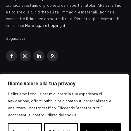
cronaca e restano di proprietà dei rispettivi titolari ARvis.it srl non
è titolare di alcun diritto su tali immagini e materiali : non ne è
consentito il riutilizzo da parte di terzi. Per dettagli e richieste di
rimozione:
Note legali e Copyright
.
Seguici su:
Facebook
Instagram
LinkedIn
RSS
Diamo valore alla tua privacy
© 2026 EZ Rome Designed by
ARvis.it
.
Utilizziamo i cookie per migliorare la tua esperienza di
Il portale EZ Rome e' una testata giornalistica di carattere generalista
navigazione, offrirti pubblicità o contenuti personalizzati e
registrata al tribunale di Roma - Numero 389/2008
analizzare il nostro traffico. Cliccando “Accetta tutti”,
Direttore responsabile: Raffaella Roani - ISSN: 2036-783X
Edito da ARvis.it srl - via Alessandria 88 - 00198 Roma CF/PI/R.I.
acconsenti al nostro utilizzo dei cookie.
09041871006