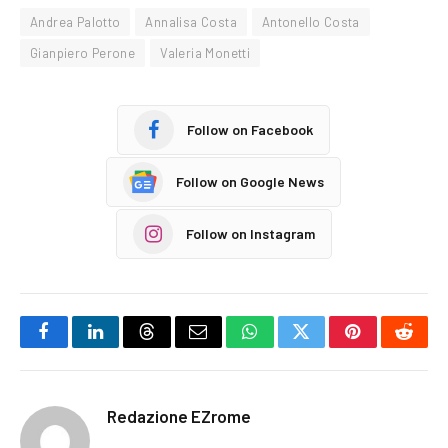
Andrea Palotto
Annalisa Costa
Antonello Costa
Gianpiero Perone
Valeria Monetti
Follow on Facebook
Follow on Google News
Follow on Instagram
Facebook
LinkedIn
Threads
Email
WhatsApp
Twitter
Pinterest
Reddi
Redazione EZrome