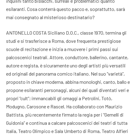
inquilini tanto bislacchi, surreali e problematici quanto
esilaranti. Cosa conterrà questo pacco e, soprattutto, sarà
mai consegnato al misterioso destinatario?
ANTONELLO COSTA Siciliano D.O.C., classe 1970, termina gli
studi e si trasferisce a Roma, dove frequenta prestigiose
scuole di recitazione e inizia a muovere i primi passi sui
palcoscenici teatrali. Attore, conduttore, ballerino, cantante,
autore e regista, è sicuramente uno degli artisti più versatili
ed originali del panorama comico italiano. Nel suo “varietà”,
proposto in chiave moderna, abbina monologhi, canto, ballo e
propone esilaranti personaggi, alcuni dei quali diventati veri e
propri “cult”; immancabili gli omaggi a Petrolini, Totò,
Modugno, Carosone e Rascel. Ha collaborato con Maurizio
Battista, più recentemente firmato la regia per i “Gemelli di
Guidonia” e continua a calcare palcoscenici dei teatri di tutta
Italia, Teatro Olimpico e Sala Umberto di Roma, Teatro Alfieri