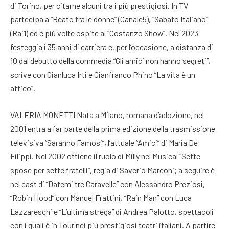
di Torino, per citarne alcuni tra i più prestigiosi. In TV
partecipa a “Beato tra le donne” (Canale5), “Sabato Italiano”
(Rai1) ed è più volte ospite al “Costanzo Show”. Nel 2023
festeggia i 35 anni di carriera e, per l’occasione, a distanza di
10 dal debutto della commedia “Gli amici non hanno segreti”,
scrive con Gianluca Irti e Gianfranco Phino ”La vita è un
attico”.
VALERIA MONETTI Nata a Milano, romana d’adozione, nel
2001 entra a far parte della prima edizione della trasmissione
televisiva “Saranno Famosi”, l’attuale “Amici” di Maria De
Filippi. Nel 2002 ottiene il ruolo di Milly nel Musical “Sette
spose per sette fratelli”, regia di Saverio Marconi; a seguire è
nel cast di “Datemi tre Caravelle” con Alessandro Preziosi,
“Robin Hood” con Manuel Frattini, “Rain Man” con Luca
Lazzareschi e “L’ultima strega” di Andrea Palotto, spettacoli
con i quali è in Tour nei più prestigiosi teatri italiani. A partire