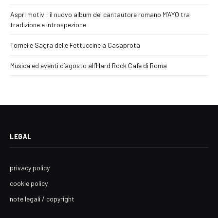
Aspri motivi: il nuovo album del cantautore romano M’AYO tra
tradizione e introspezione
Tornei e Sagra delle Fettuccine a Casaprota
Musica ed eventi d’agosto all’Hard Rock Cafe di Roma
LEGAL
privacy policy
cookie policy
note legali / copyright