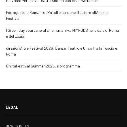
Giovanni Pernice al Teatro Sistina con Shall We Dance!
Ferragosto a Roma: rock’n’roll e canzone d’autore all’Aniene
Festival
I Green Day sbarcano al cinema: arriva NIMRODS nelle sale di Roma
e del Lazio
direzioniAltre Festival 2026: Danza, Teatro e Circo tra la Tuscia e
Roma
CivitaFestival Summer 2026: il programma
LEGAL
privacy policy