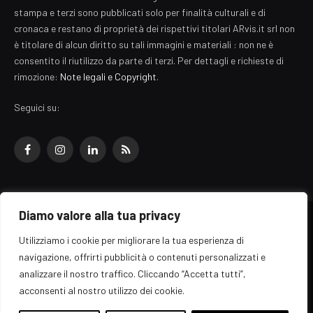
stampa e terzi sono pubblicati solo per finalità culturali e di
cronaca e restano di proprietà dei rispettivi titolari ARvis.it srl non
è titolare di alcun diritto su tali immagini e materiali : non ne è
consentito il riutilizzo da parte di terzi. Per dettagli e richieste di
rimozione:
Note legali e Copyright
.
Seguici su:
Facebook
Instagram
LinkedIn
RSS
Diamo valore alla tua privacy
© 2026 EZ Rome Designed by
ARvis.it
.
Utilizziamo i cookie per migliorare la tua esperienza di
Il portale EZ Rome e' una testata giornalistica di carattere generalista
navigazione, offrirti pubblicità o contenuti personalizzati e
registrata al tribunale di Roma - Numero 389/2008
analizzare il nostro traffico. Cliccando “Accetta tutti”,
Direttore responsabile: Raffaella Roani - ISSN: 2036-783X
Edito da ARvis.it srl - via Alessandria 88 - 00198 Roma CF/PI/R.I.
acconsenti al nostro utilizzo dei cookie.
09041871006