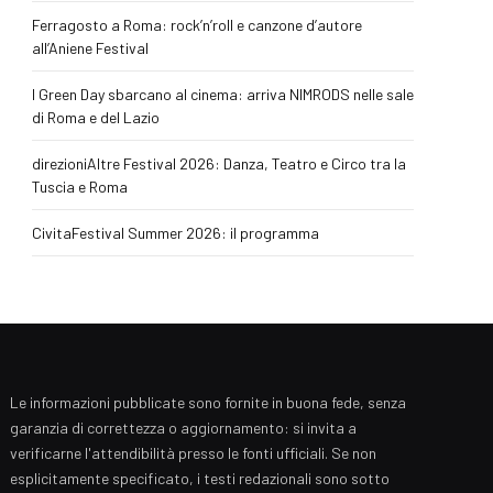
Ferragosto a Roma: rock’n’roll e canzone d’autore
all’Aniene Festival
I Green Day sbarcano al cinema: arriva NIMRODS nelle sale
di Roma e del Lazio
direzioniAltre Festival 2026: Danza, Teatro e Circo tra la
Tuscia e Roma
CivitaFestival Summer 2026: il programma
Le informazioni pubblicate sono fornite in buona fede, senza
garanzia di correttezza o aggiornamento: si invita a
verificarne l'attendibilità presso le fonti ufficiali. Se non
esplicitamente specificato, i testi redazionali sono sotto