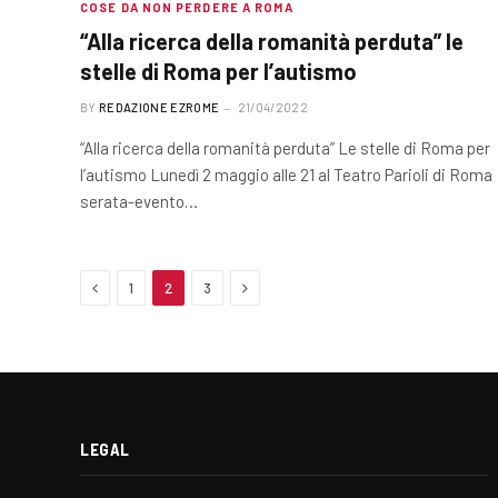
COSE DA NON PERDERE A ROMA
“Alla ricerca della romanità perduta” le
stelle di Roma per l’autismo
BY
REDAZIONE EZROME
21/04/2022
“Alla ricerca della romanità perduta” Le stelle di Roma per
l’autismo Lunedì 2 maggio alle 21 al Teatro Parioli di Roma
serata-evento…
Previous
Next
1
2
3
LEGAL