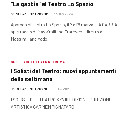
“La gabbia” al Teatro Lo Spazio
BY
REDAZIONE EZROME
28/02/2023
Approda al Teatro Lo Spazio, il 7 e l’8 marzo, LA GABBIA,
spettacolo di Massimiliano Frateschi, diretto da
Massimiliano Vado.
SPETTACOLI TEATRALI ROMA
I Solisti del Teatro: nuovi appuntamenti
della settimana
BY
REDAZIONE EZROME
18/07/2022
I SOLISTI DEL TEATRO XXVIII EDIZIONE DIREZIONE
ARTISTICA CARMEN PIGNATARO