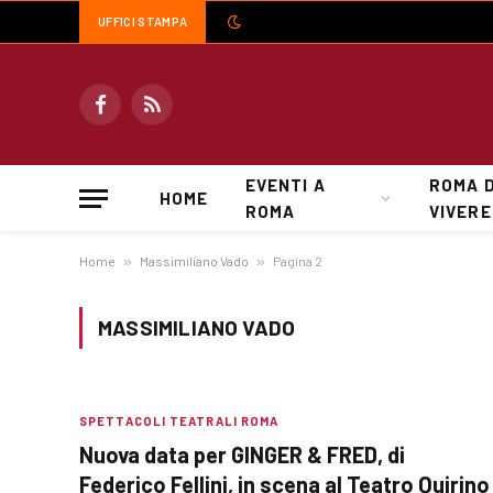
UFFICI STAMPA
Facebook
RSS
EVENTI A
ROMA 
HOME
ROMA
VIVERE
Home
»
Massimiliano Vado
»
Pagina 2
MASSIMILIANO VADO
SPETTACOLI TEATRALI ROMA
Nuova data per GINGER & FRED, di
Federico Fellini, in scena al Teatro Quirino