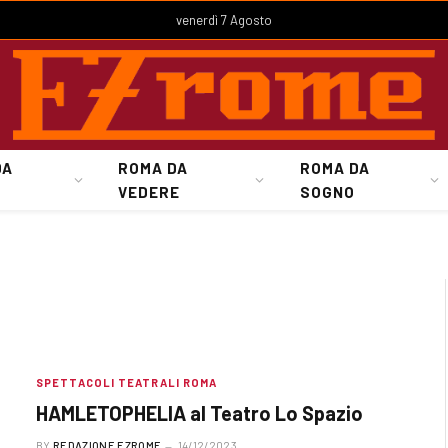
venerdì 7 Agosto
DA
ROMA DA
ROMA DA
VEDERE
SOGNO
SPETTACOLI TEATRALI ROMA
HAMLETOPHELIA al Teatro Lo Spazio
BY
REDAZIONE EZROME
14/12/2023