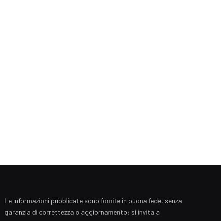
Le informazioni pubblicate sono fornite in buona fede, senza
garanzia di correttezza o aggiornamento: si invita a