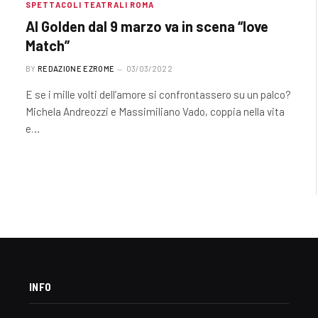
SPETTACOLI TEATRALI ROMA
Al Golden dal 9 marzo va in scena “love
Match”
BY
REDAZIONE EZROME
03/03/2022
E se i mille volti dell’amore si confrontassero su un palco?
Michela Andreozzi e Massimiliano Vado, coppia nella vita
e…
INFO