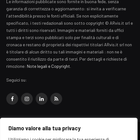
Le informazioni pubblicate sono fornite in buona fede, senza
garanzia di correttezza o aggiornamento: si invita a verificarne
l'attendibilità presso le fonti ufficiali. Se non esplicitamente
specificato, i testi redazionali sono sotto copyright © ARvis.it srl e
tutti i diritti sono riservati. Immagini e materiali forniti da uffici
stampa e terzi sono pubblicati solo per finalità culturali e di
cronaca e restano di proprietà dei rispettivi titolari ARvis.it srl non
è titolare di alcun diritto su tali immagini e materiali : non ne è
consentito il riutilizzo da parte di terzi. Per dettagli e richieste di
rimozione:
Note legali e Copyright
.
Seguici su:
Facebook
Instagram
LinkedIn
RSS
Diamo valore alla tua privacy
© 2026 EZ Rome Designed by
ARvis.it
.
Utilizziamo i cookie per migliorare la tua esperienza di