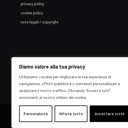
privacy policy
cookie policy
note legali / copyright
Diamo valore alla tua privacy
Utilizziamo i cookie per migliorare la tua esperienza di
navigazione, offrirti pubblicità o contenuti personalizzati e
analizzare il nostro traffico. Cliccando “Accetta tutti”,
acconsenti al nostro utilizzo dei cookie.
© 2026 EZ Rome Designed by
Personalizza
Rifiuta tutto
ARvis.it
.
Accettare tutto
Il portale EZ Rome e' una testata giornalistica di carattere genera
Direttore responsabile: Raffaella Roani - ISSN: 2036-783X