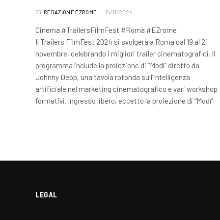
BY
REDAZIONE EZROME
14/11/2024
Cinema #TrailersFilmFest #Roma #EZrome
Il Trailers FilmFest 2024 si svolgerà a Roma dal 19 al 21
novembre, celebrando i migliori trailer cinematografici. Il
programma include la proiezione di “Modì” diretto da
Johnny Depp, una tavola rotonda sull’intelligenza
artificiale nel marketing cinematografico e vari workshop
formativi. Ingresso libero, eccetto la proiezione di “Modì”.
LEGAL