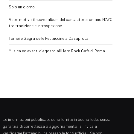
Solo un giorno
Aspri motivi: il nuovo album del cantautore romano M’AYO
tra tradizione e introspezione
Tornei e Sagra delle Fettuccine a Casaprota
Musica ed eventi d’agosto all’Hard Rock Cafe di Roma
Le informazioni pubblicate sono fornite in buona fede, senza
garanzia di correttezza o aggiornamento: si invita a
verificarne l'attendibilità presso le fonti ufficiali. Se non