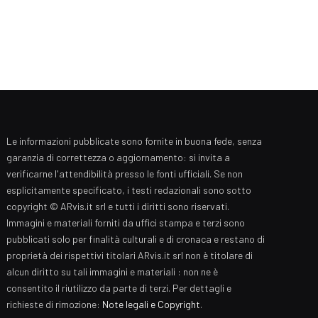
Le informazioni pubblicate sono fornite in buona fede, senza
garanzia di correttezza o aggiornamento: si invita a
verificarne l'attendibilità presso le fonti ufficiali. Se non
esplicitamente specificato, i testi redazionali sono sotto
copyright © ARvis.it srl e tutti i diritti sono riservati.
Immagini e materiali forniti da uffici stampa e terzi sono
pubblicati solo per finalità culturali e di cronaca e restano di
proprietà dei rispettivi titolari ARvis.it srl non è titolare di
alcun diritto su tali immagini e materiali : non ne è
consentito il riutilizzo da parte di terzi. Per dettagli e
richieste di rimozione:
Note legali e Copyright
.