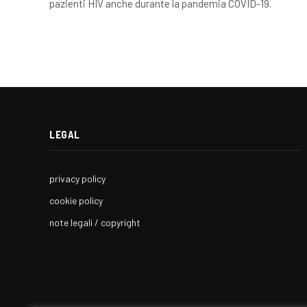
pazienti HIV anche durante la pandemia COVID-19.
LEGAL
privacy policy
cookie policy
note legali / copyright