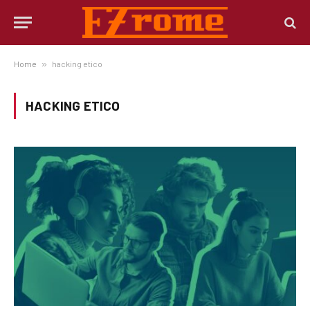
Home
»
hacking etico
HACKING ETICO