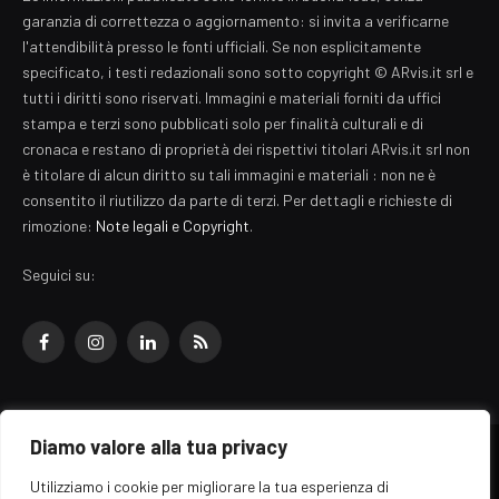
garanzia di correttezza o aggiornamento: si invita a verificarne
l'attendibilità presso le fonti ufficiali. Se non esplicitamente
specificato, i testi redazionali sono sotto copyright © ARvis.it srl e
tutti i diritti sono riservati. Immagini e materiali forniti da uffici
stampa e terzi sono pubblicati solo per finalità culturali e di
cronaca e restano di proprietà dei rispettivi titolari ARvis.it srl non
è titolare di alcun diritto su tali immagini e materiali : non ne è
consentito il riutilizzo da parte di terzi. Per dettagli e richieste di
rimozione:
Note legali e Copyright
.
Seguici su:
Facebook
Instagram
LinkedIn
RSS
Diamo valore alla tua privacy
© 2026 EZ Rome Designed by
ARvis.it
.
Utilizziamo i cookie per migliorare la tua esperienza di