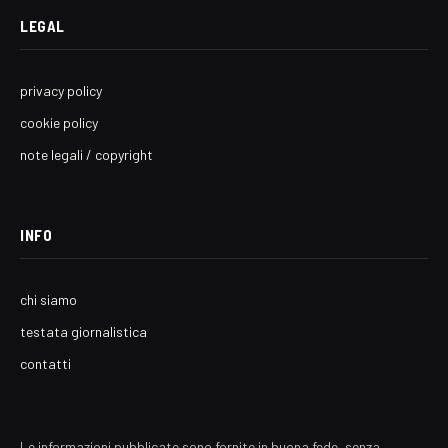
LEGAL
privacy policy
cookie policy
note legali / copyright
INFO
chi siamo
testata giornalistica
contatti
Le informazioni pubblicate sono fornite in buona fede, senza