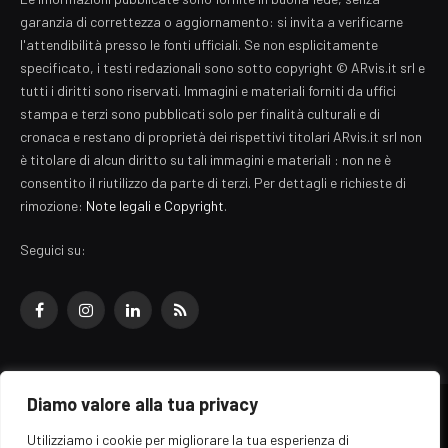
garanzia di correttezza o aggiornamento: si invita a verificarne
l'attendibilità presso le fonti ufficiali. Se non esplicitamente
specificato, i testi redazionali sono sotto copyright © ARvis.it srl e
tutti i diritti sono riservati. Immagini e materiali forniti da uffici
stampa e terzi sono pubblicati solo per finalità culturali e di
cronaca e restano di proprietà dei rispettivi titolari ARvis.it srl non
è titolare di alcun diritto su tali immagini e materiali : non ne è
consentito il riutilizzo da parte di terzi. Per dettagli e richieste di
rimozione:
Note legali e Copyright
.
Seguici su:
Facebook
Instagram
LinkedIn
RSS
Diamo valore alla tua privacy
© 2026 EZ Rome Designed by
ARvis.it
.
Utilizziamo i cookie per migliorare la tua esperienza di