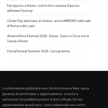
Ferragosto a Roma: rock’n’roll e canzone d’autore
all’Aniene Festival
I Green Day sbarcano al cinema: arriva NIMRODS nelle sale
di Roma e del Lazio
direzioniAltre Festival 2026: Danza, Teatro e Circo tra la
Tuscia e Roma
CivitaFestival Summer 2026: il programma
Le informazioni pubblicate sono fornite in buona fede, senza
garanzia di correttezza o aggiornamento: si invita a
verificarne l'attendibilità presso le fonti ufficiali. Se non
esplicitamente specificato, i testi redazionali sono sotto