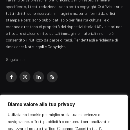
specificato, i testi redazionali sono sotto copyright © ARvis.it srl e
tutti i diritti sono riservati. Immagini e materiali forniti da uffici
stampa e terzi sono pubblicati solo per finalità culturali e di
cronaca e restano di proprietà dei rispettivi titolari ARvis.it srl non
è titolare di alcun diritto su tali immagini e materiali : non ne è
consentito il riutilizzo da parte di terzi. Per dettagli e richieste di
rimozione:
Note legali e Copyright
.
Seguici su:
Facebook
Instagram
LinkedIn
RSS
Diamo valore alla tua privacy
© 2026 EZ Rome Designed by
ARvis.it
.
Utilizziamo i cookie per migliorare la tua esperienza di
Il portale EZ Rome e' una testata giornalistica di carattere generalista
navigazione, offrirti pubblicità o contenuti personalizzati e
registrata al tribunale di Roma - Numero 389/2008
analizzare il nostro traffico. Cliccando “Accetta tutti”,
Direttore responsabile: Raffaella Roani - ISSN: 2036-783X