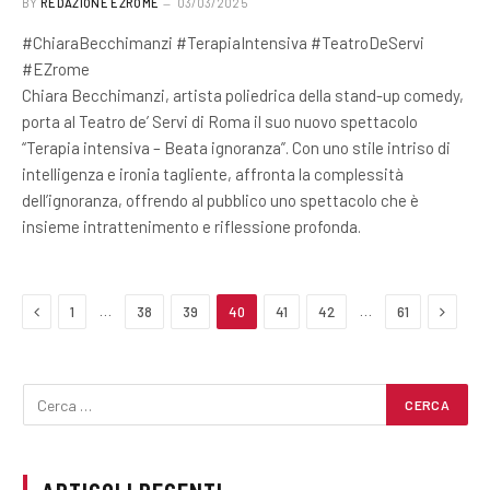
BY
REDAZIONE EZROME
03/03/2025
#ChiaraBecchimanzi #TerapiaIntensiva #TeatroDeServi
#EZrome
Chiara Becchimanzi, artista poliedrica della stand-up comedy,
porta al Teatro de’ Servi di Roma il suo nuovo spettacolo
“Terapia intensiva – Beata ignoranza”. Con uno stile intriso di
intelligenza e ironia tagliente, affronta la complessità
dell’ignoranza, offrendo al pubblico uno spettacolo che è
insieme intrattenimento e riflessione profonda.
Previous
Next
…
…
1
38
39
40
41
42
61