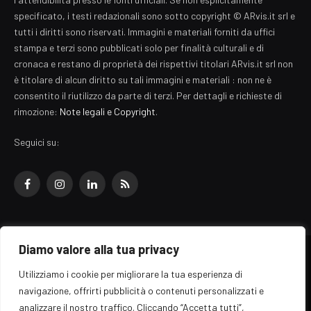
specificato, i testi redazionali sono sotto copyright © ARvis.it srl e
tutti i diritti sono riservati. Immagini e materiali forniti da uffici
stampa e terzi sono pubblicati solo per finalità culturali e di
cronaca e restano di proprietà dei rispettivi titolari ARvis.it srl non
è titolare di alcun diritto su tali immagini e materiali : non ne è
consentito il riutilizzo da parte di terzi. Per dettagli e richieste di
rimozione:
Note legali e Copyright
.
Seguici su:
Facebook
Instagram
LinkedIn
RSS
Diamo valore alla tua privacy
© 2026 EZ Rome Designed by
ARvis.it
.
Utilizziamo i cookie per migliorare la tua esperienza di
Il portale EZ Rome e' una testata giornalistica di carattere generalista
navigazione, offrirti pubblicità o contenuti personalizzati e
registrata al tribunale di Roma - Numero 389/2008
analizzare il nostro traffico. Cliccando “Accetta tutti”,
Direttore responsabile: Raffaella Roani - ISSN: 2036-783X