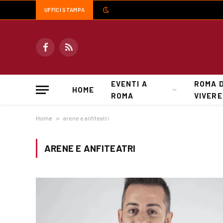
UFFICI STAMPA
Facebook
RSS
EVENTI A
ROMA 
HOME
ROMA
VIVERE
Home
»
arene e anfiteatri
ARENE E ANFITEATRI