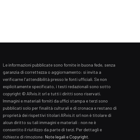
Le informazioni pubblicate sono fornite in buona fede, senza
garanzia di correttezza o aggiornamento: si invita a
verificarne l'attendibilità presso le fonti ufficiali. Se non
esplicitamente specificato, i testi redazionali sono sotto
copyright © ARvis.it srl e tutti i diritti sono riservati.
Immagini e materiali forniti da uffici stampa e terzi sono
pubblicati solo per finalità culturali e di cronaca e restano di
proprietà dei rispettivi titolari ARvis.it srl non è titolare di
alcun diritto su tali immagini e materiali : non ne è
consentito il riutilizzo da parte di terzi. Per dettagli e
richieste di rimozione:
Note legali e Copyright
.