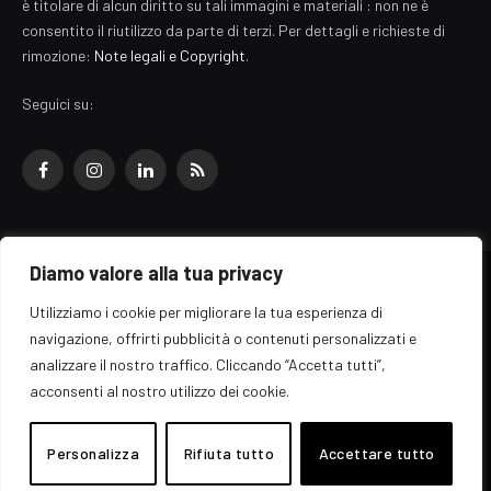
è titolare di alcun diritto su tali immagini e materiali : non ne è
consentito il riutilizzo da parte di terzi. Per dettagli e richieste di
rimozione:
Note legali e Copyright
.
Seguici su:
Facebook
Instagram
LinkedIn
RSS
Diamo valore alla tua privacy
© 2026 EZ Rome Designed by
ARvis.it
.
Utilizziamo i cookie per migliorare la tua esperienza di
Il portale EZ Rome e' una testata giornalistica di carattere generalista
navigazione, offrirti pubblicità o contenuti personalizzati e
registrata al tribunale di Roma - Numero 389/2008
analizzare il nostro traffico. Cliccando “Accetta tutti”,
Direttore responsabile: Raffaella Roani - ISSN: 2036-783X
Edito da ARvis.it srl - via Alessandria 88 - 00198 Roma CF/PI/R.I.
acconsenti al nostro utilizzo dei cookie.
09041871006
Personalizza
Rifiuta tutto
Accettare tutto
Home
Informazioni