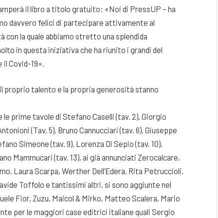
amperà il libro a titolo gratuito: «Noi di PressUP – ha
mo davvero felici di partecipare attivamente al
à con la quale abbiamo stretto una splendida
lto in questa iniziativa che ha riunito i grandi del
il Covid-19».
on il proprio talento e la propria generosità stanno
e le prime tavole di Stefano Caselli (tav. 2), Giorgio
Antonioni (Tav. 5), Bruno Cannucciari (tav. 6), Giuseppe
efano Simeone (tav. 9), Lorenza Di Sepio (tav. 10),
iano Mammucari (tav. 13), ai già annunciati Zerocalcare,
omo, Laura Scarpa, Werther Dell’Edera, Rita Petruccioli,
vide Toffolo e tantissimi altri, si sono aggiunte nel
uele Fior, Zuzu, Maicol & Mirko, Matteo Scalera, Mario
te per le maggiori case editrici italiane quali Sergio