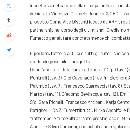
l’eccellenza nel campo della stampa on-line, che st
dichiarato Vincenzo Cirimele, founder & CEO – sia
progetto Come Vite Distanti ideato da ARF!, realt
partnership nel corso degli ultimi anni. Crediamo mo
Fumetto per aiutare concretamente chi combatte 
E poi loro, tutte le autrici e tutti gli autori che c
rendendo possibile il progetto.
Dopo l’apertura della danze ad opera di Gipi (tav. 1) 
Pontrelli (tav. 3), Gigi Cavenago (Tav. 4), Eleonora 
Palumbo (tav. 7), Francesco Guarnaccia (tav. 8), St
Martoz (tav. 11), Giacomo Bevilacqua (tav. 12), Emil
Sio, Sara Pichelli, Francesco Artibani, Katja Cent
Ratigher, LRNZ, Fumettibrutti, Mirka Andolfo, e Da
frattempo le firme altrettanto prestigiose di Man
Alberti e Silvio Camboni, che pubblicano regolarmen