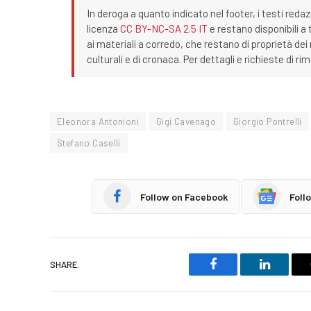
In deroga a quanto indicato nel footer, i testi redaz
licenza
CC BY-NC-SA 2.5 IT
e restano disponibili a 
ai materiali a corredo, che restano di proprietà dei r
culturali e di cronaca. Per dettagli e richieste di r
Eleonora Antonioni
Gigi Cavenago
Giorgio Pontrelli
Stefano Caselli
Follow on Facebook
Foll
SHARE.
Facebook
LinkedIn