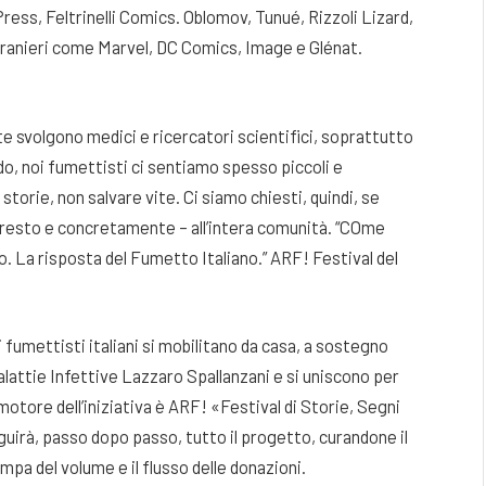
ress, Feltrinelli Comics. Oblomov, Tunué, Rizzoli Lizard,
tranieri come Marvel, DC Comics, Image e Glénat.
e svolgono medici e ricercatori scientifici, soprattutto
do, noi fumettisti ci sentiamo spesso piccoli e
storie, non salvare vite. Ci siamo chiesti, quindi, se
 presto e concretamente – all’intera comunità. “COme
o. La risposta del Fumetto Italiano.” ARF! Festival del
ri fumettisti italiani si mobilitano da casa, a sostegno
Malattie Infettive Lazzaro Spallanzani e si uniscono per
otore dell’iniziativa è ARF! «Festival di Storie, Segni
guirà, passo dopo passo, tutto il progetto, curandone il
pa del volume e il flusso delle donazioni.