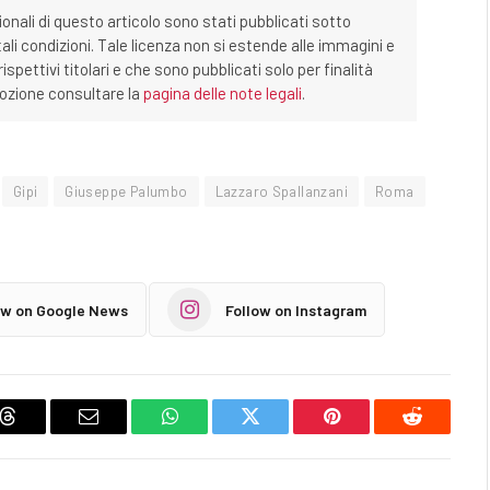
ionali di questo articolo sono stati pubblicati sotto
tali condizioni. Tale licenza non si estende alle immagini e
ispettivi titolari e che sono pubblicati solo per finalità
imozione consultare la
pagina delle note legali
.
Gipi
Giuseppe Palumbo
Lazzaro Spallanzani
Roma
ow on Google News
Follow on Instagram
Threads
Email
WhatsApp
Twitter
Pinterest
Reddit