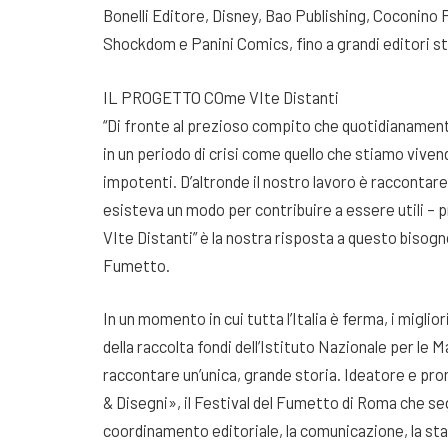
Bonelli Editore, Disney, Bao Publishing, Coconino P
Shockdom e Panini Comics, fino a grandi editori s
IL PROGETTO COme VIte Distanti
“Di fronte al prezioso compito che quotidianament
in un periodo di crisi come quello che stiamo viven
impotenti. D’altronde il nostro lavoro è raccontare 
esisteva un modo per contribuire a essere utili –
VIte Distanti” è la nostra risposta a questo bisogn
Fumetto.
In un momento in cui tutta l’Italia è ferma, i miglio
della raccolta fondi dell’Istituto Nazionale per le 
raccontare un’unica, grande storia. Ideatore e prom
& Disegni», il Festival del Fumetto di Roma che se
coordinamento editoriale, la comunicazione, la stam