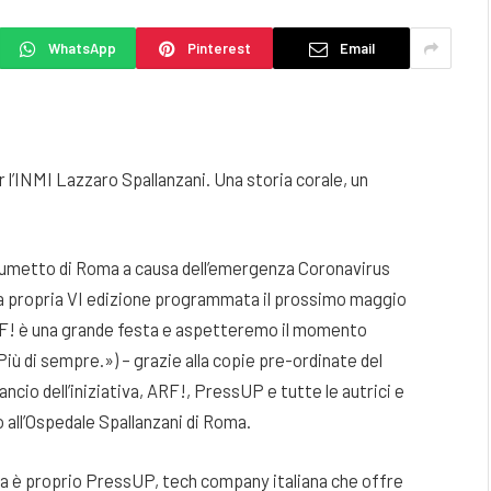
WhatsApp
Pinterest
Email
 l’INMI Lazzaro Spallanzani. Una storia corale, un
l Fumetto di Roma a causa dell’emergenza Coronavirus
lla propria VI edizione programmata il prossimo maggio
RF! è una grande festa e aspetteremo il momento
 Più di sempre.») – grazie alla copie pre-ordinate del
lancio dell’iniziativa, ARF!, PressUP e tutte le autrici e
o all’Ospedale Spallanzani di Roma.
ica è proprio PressUP, tech company italiana che offre