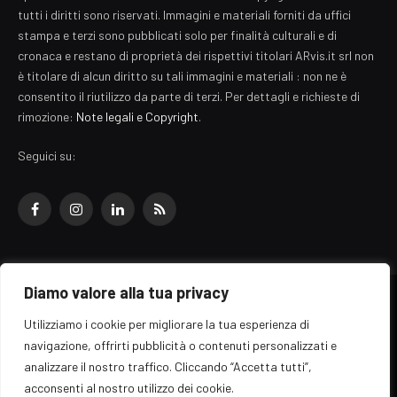
tutti i diritti sono riservati. Immagini e materiali forniti da uffici
stampa e terzi sono pubblicati solo per finalità culturali e di
cronaca e restano di proprietà dei rispettivi titolari ARvis.it srl non
è titolare di alcun diritto su tali immagini e materiali : non ne è
consentito il riutilizzo da parte di terzi. Per dettagli e richieste di
rimozione:
Note legali e Copyright
.
Seguici su:
Facebook
Instagram
LinkedIn
RSS
Diamo valore alla tua privacy
© 2026 EZ Rome Designed by
ARvis.it
.
Utilizziamo i cookie per migliorare la tua esperienza di
Il portale EZ Rome e' una testata giornalistica di carattere generalista
navigazione, offrirti pubblicità o contenuti personalizzati e
registrata al tribunale di Roma - Numero 389/2008
analizzare il nostro traffico. Cliccando “Accetta tutti”,
Direttore responsabile: Raffaella Roani - ISSN: 2036-783X
Edito da ARvis.it srl - via Alessandria 88 - 00198 Roma CF/PI/R.I.
acconsenti al nostro utilizzo dei cookie.