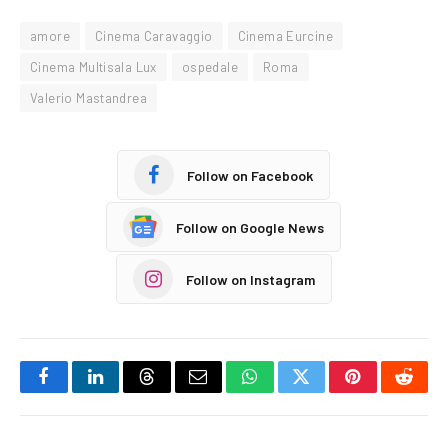
amore
Cinema Caravaggio
Cinema Eurcine
Cinema Multisala Lux
ospedale
Roma
Valerio Mastandrea
Follow on Facebook
Follow on Google News
Follow on Instagram
Facebook
LinkedIn
Threads
Email
WhatsApp
Twitter
Pinterest
Reddi