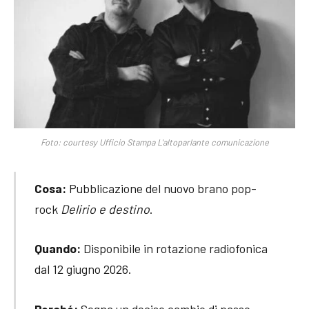
Foto: courtesy Ufficio Stampa L'altoparlante comunicazione
Cosa:
Pubblicazione del nuovo brano pop-
rock
Delirio e destino
.
Quando:
Disponibile in rotazione radiofonica
dal 12 giugno 2026.
Perché:
Segna un deciso cambio di passo