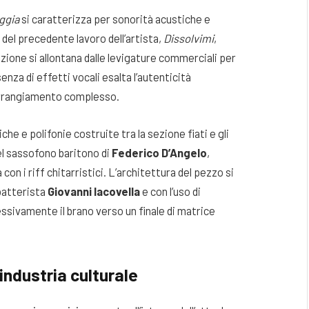
ggia
si caratterizza per sonorità acustiche e
 del precedente lavoro dell’artista,
Dissolvimi
,
uzione si allontana dalle levigature commerciali per
nza di effetti vocali esalta l’autenticità
n arrangiamento complesso.
che e polifonie costruite tra la sezione fiati e gli
el sassofono baritono di
Federico D’Angelo
,
con i riff chitarristici. L’architettura del pezzo si
batterista
Giovanni Iacovella
e con l’uso di
essivamente il brano verso un finale di matrice
industria culturale