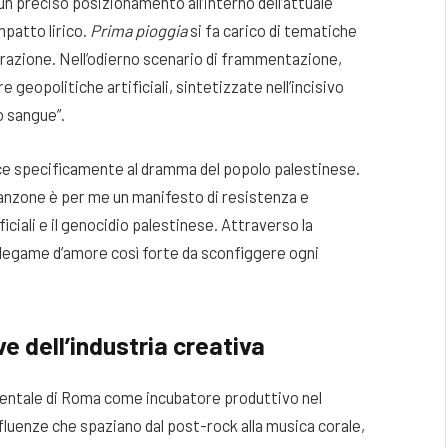
 un preciso posizionamento all’interno dell’attuale
mpatto lirico.
Prima pioggia
si fa carico di tematiche
erazione. Nell’odierno scenario di frammentazione,
e geopolitiche artificiali, sintetizzate nell’incisivo
o sangue”.
isce specificamente al dramma del popolo palestinese.
anzone è per me un manifesto di resistenza e
ficiali e il genocidio palestinese. Attraverso la
n legame d’amore così forte da sconfiggere ogni
e dell’industria creativa
amentale di Roma come incubatore produttivo nel
uenze che spaziano dal post-rock alla musica corale,