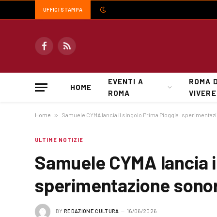
UFFICI STAMPA
Facebook
RSS
EVENTI A
ROMA 
HOME
ROMA
VIVERE
Home
»
Samuele CYMA lancia il singolo Prima Pioggia: sperimentaz
ULTIME NOTIZIE
Samuele CYMA lancia il
sperimentazione sonor
BY
REDAZIONE CULTURA
16/06/2026