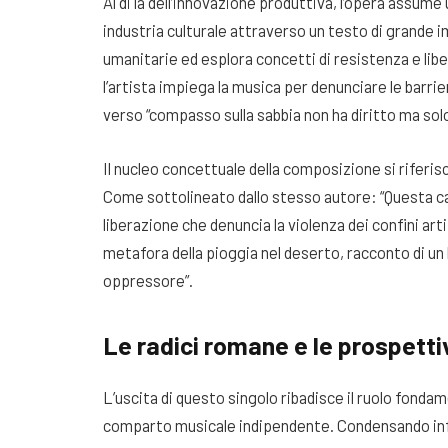
Al di là dell’innovazione produttiva, l’opera assume
industria culturale attraverso un testo di grande i
umanitarie ed esplora concetti di resistenza e lib
l’artista impiega la musica per denunciare le barrier
verso “compasso sulla sabbia non ha diritto ma sol
Il nucleo concettuale della composizione si rifer
Come sottolineato dallo stesso autore: “Questa c
liberazione che denuncia la violenza dei confini arti
metafora della pioggia nel deserto, racconto di u
oppressore”.
Le radici romane e le prospettiv
L’uscita di questo singolo ribadisce il ruolo fond
comparto musicale indipendente. Condensando infl