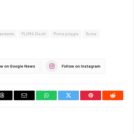
pendente
PLUMA Dischi
Prima pioggia
Roma
ow on Google News
Follow on Instagram
Threads
Email
WhatsApp
Twitter
Pinterest
Reddit