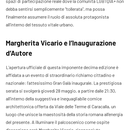
spazi di partecipazione reale dove la comunità LGBTQIA+ non
debba sentirsi semplicemente “tollerata”, ma possa
finalmente assumere il ruolo di assoluta protagonista
all’interno del tessuto vitale urbano
.
Margherita Vicario e l’Inaugurazione
d’Autore
L’apertura ufficiale di questa imponente decima edizione è
affidata a un evento di straordinario richiamo cittadino e
nazionale: l’attesissimo Gran Galà inaugurale
. La prestigiosa
serata si svolgerà giovedì 28 maggio, a partire dalle 21:30,
all’interno della suggestiva e ineguagliabile cornice
architettonica offerta da Viale delle Terme di Caracalla, un
luogo che unisce la maestosità della storia romana all’energia
del presente
. A illuminare il palcoscenico come ospite
d’eccezione sarà Margherita Vicario, riconosciuta