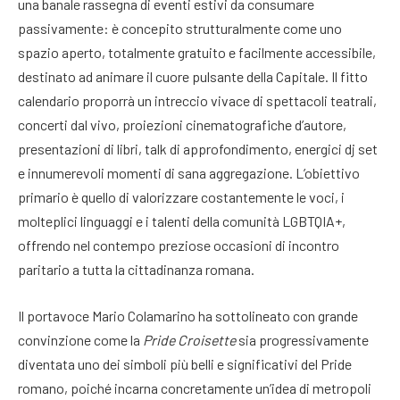
una banale rassegna di eventi estivi da consumare
passivamente: è concepito strutturalmente come uno
spazio aperto, totalmente gratuito e facilmente accessibile,
destinato ad animare il cuore pulsante della Capitale
. Il fitto
calendario proporrà un intreccio vivace di spettacoli teatrali,
concerti dal vivo, proiezioni cinematografiche d’autore,
presentazioni di libri, talk di approfondimento, energici dj set
e innumerevoli momenti di sana aggregazione
. L’obiettivo
primario è quello di valorizzare costantemente le voci, i
molteplici linguaggi e i talenti della comunità LGBTQIA+,
offrendo nel contempo preziose occasioni di incontro
paritario a tutta la cittadinanza romana
.
Il portavoce Mario Colamarino ha sottolineato con grande
convinzione come la
Pride Croisette
sia progressivamente
diventata uno dei simboli più belli e significativi del Pride
romano, poiché incarna concretamente un’idea di metropoli