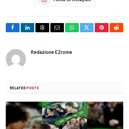
Facebook
LinkedIn
Threads
Email
WhatsApp
Twitter
Pinterest
Reddi
Redazione EZrome
RELATED
POSTS