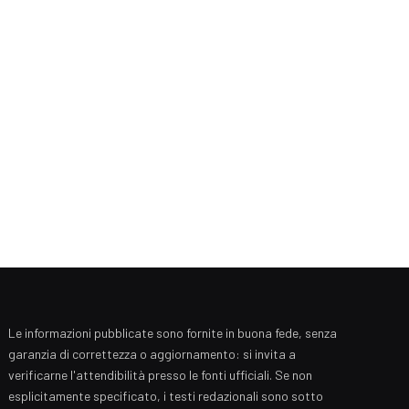
Le informazioni pubblicate sono fornite in buona fede, senza
garanzia di correttezza o aggiornamento: si invita a
verificarne l'attendibilità presso le fonti ufficiali. Se non
esplicitamente specificato, i testi redazionali sono sotto