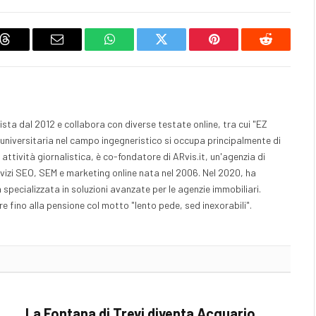
Threads
Email
WhatsApp
Twitter
Pinterest
Reddit
sta dal 2012 e collabora con diverse testate online, tra cui "EZ
universitaria nel campo ingegneristico si occupa principalmente di
a attività giornalistica, è co-fondatore di ARvis.it, un'agenzia di
rvizi SEO, SEM e marketing online nata nel 2006. Nel 2020, ha
ecializzata in soluzioni avanzate per le agenzie immobiliari.
 fino alla pensione col motto "lento pede, sed inexorabili".
La Fontana di Trevi diventa Acquario