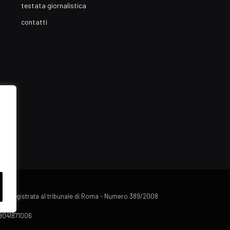
testata giornalistica
contatti
lista registrata al tribunale di Roma - Numero 389/2008
 09041871006