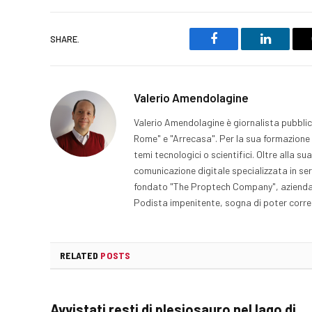
SHARE.
Facebook
LinkedIn
Valerio Amendolagine
Valerio Amendolagine è giornalista pubblici
Rome" e "Arrecasa". Per la sua formazione 
temi tecnologici o scientifici. Oltre alla su
comunicazione digitale specializzata in se
fondato "The Proptech Company", azienda sp
Podista impenitente, sogna di poter correre
RELATED
POSTS
Avvistati resti di plesiosauro nel lago di