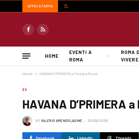
UFFICI STAMPA
Facebook
RSS
EVENTI A
ROMA 
HOME
ROMA
VIVERE
Home
»
HAVANA D’PRIMERA a Fiesta a Roma
EX
HAVANA D’PRIMERA a 
BY
VALERIO AMENDOLAGINE
25/06/2009
Facebook
LinkedIn
Threads