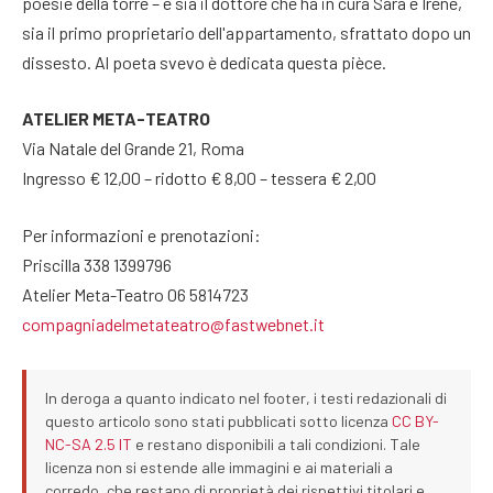
poesie della torre – è sia il dottore che ha in cura Sara e Irene,
sia il primo proprietario dell'appartamento, sfrattato dopo un
dissesto. Al poeta svevo è dedicata questa pièce.
ATELIER META-TEATRO
Via Natale del Grande 21, Roma
Ingresso € 12,00 – ridotto € 8,00 – tessera € 2,00
Per informazioni e prenotazioni:
Priscilla 338 1399796
Atelier Meta-Teatro 06 5814723
compagniadelmetateatro@fastwebnet.it
In deroga a quanto indicato nel footer, i testi redazionali di
questo articolo sono stati pubblicati sotto licenza
CC BY-
NC-SA 2.5 IT
e restano disponibili a tali condizioni. Tale
licenza non si estende alle immagini e ai materiali a
corredo, che restano di proprietà dei rispettivi titolari e