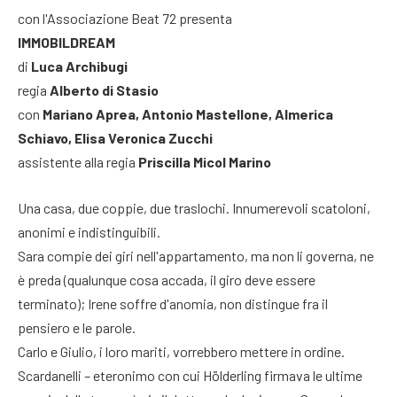
con l'Associazione Beat 72 presenta
IMMOBILDREAM
di
Luca Archibugi
regia
Alberto di Stasio
con
Mariano Aprea, Antonio Mastellone,
Almerica
Schiavo, Elisa Veronica Zucchi
assistente alla regia
Priscilla Micol Marino
Una casa, due coppie, due traslochi. Innumerevoli scatoloni,
anonimi e indistinguibili.
Sara compie dei giri nell'appartamento, ma non li governa, ne
è preda (qualunque cosa accada, il giro deve essere
terminato); Irene soffre d'anomia, non distingue fra il
pensiero e le parole.
Carlo e Giulio, i loro mariti, vorrebbero mettere in ordine.
Scardanelli – eteronimo con cui Hölderling firmava le ultime