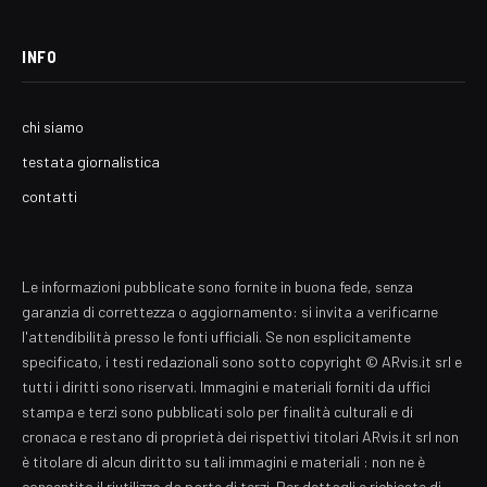
INFO
chi siamo
testata giornalistica
contatti
Le informazioni pubblicate sono fornite in buona fede, senza
garanzia di correttezza o aggiornamento: si invita a verificarne
l'attendibilità presso le fonti ufficiali. Se non esplicitamente
specificato, i testi redazionali sono sotto copyright © ARvis.it srl e
tutti i diritti sono riservati. Immagini e materiali forniti da uffici
stampa e terzi sono pubblicati solo per finalità culturali e di
cronaca e restano di proprietà dei rispettivi titolari ARvis.it srl non
è titolare di alcun diritto su tali immagini e materiali : non ne è
consentito il riutilizzo da parte di terzi. Per dettagli e richieste di