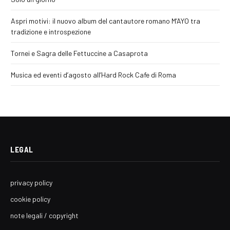
Aspri motivi: il nuovo album del cantautore romano M’AYO tra
tradizione e introspezione
Tornei e Sagra delle Fettuccine a Casaprota
Musica ed eventi d’agosto all’Hard Rock Cafe di Roma
LEGAL
privacy policy
cookie policy
note legali / copyright