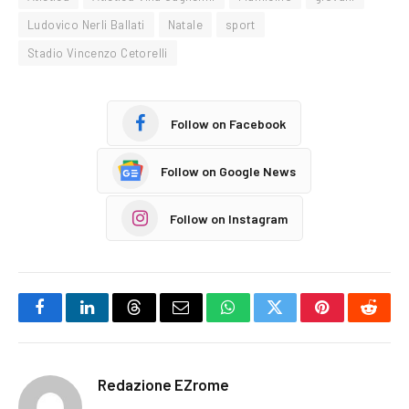
Ludovico Nerli Ballati
Natale
sport
Stadio Vincenzo Cetorelli
Follow on Facebook
Follow on Google News
Follow on Instagram
Facebook
LinkedIn
Threads
Email
WhatsApp
Twitter
Pinterest
Reddi
Redazione EZrome