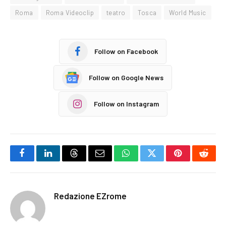
Roma
Roma Videoclip
teatro
Tosca
World Music
Follow on Facebook
Follow on Google News
Follow on Instagram
Facebook
LinkedIn
Threads
Email
WhatsApp
Twitter
Pinterest
Reddi
Redazione EZrome