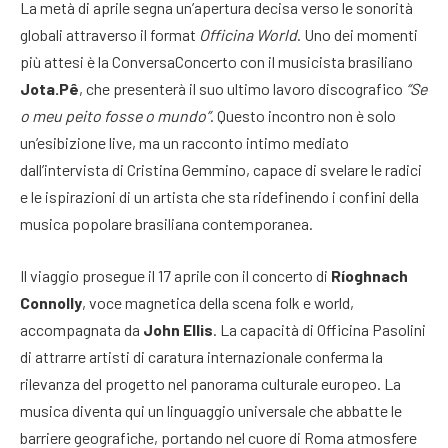
La metà di aprile segna un’apertura decisa verso le sonorità
globali attraverso il format
Officina World
. Uno dei momenti
più attesi è la ConversaConcerto con il musicista brasiliano
Jota.Pê
, che presenterà il suo ultimo lavoro discografico
“Se
o meu peito fosse o mundo”
. Questo incontro non è solo
un’esibizione live, ma un racconto intimo mediato
dall’intervista di Cristina Gemmino, capace di svelare le radici
e le ispirazioni di un artista che sta ridefinendo i confini della
musica popolare brasiliana contemporanea.
Il viaggio prosegue il 17 aprile con il concerto di
Ríoghnach
Connolly
, voce magnetica della scena folk e world,
accompagnata da
John Ellis
. La capacità di Officina Pasolini
di attrarre artisti di caratura internazionale conferma la
rilevanza del progetto nel panorama culturale europeo. La
musica diventa qui un linguaggio universale che abbatte le
barriere geografiche, portando nel cuore di Roma atmosfere