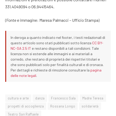
331.4049094 o 06.94415464.
(Fonte e immagine: Maresa Palmacci – Ufficio Stampa)
In deroga a quanto indicato nel footer, i testi redazionali di
questo articolo sono stati pubblicati sotto licenza
CC BY-
NC-SA 2.5 IT
e restano disponibili a tali condizioni. Tale
licenza non si estende alle immagini e ai materiali a
corredo, che restano di proprietà dei rispettivi titolari e
che sono pubblicati solo per finalità culturali e di cronaca.
Per dettagli e richieste di rimozione consultare la
pagina
delle note legali
.
cultura e arte
danza
Francesco Sala
Madre Teresa
progetti di accoglienza
Rossana Longo
solidarietà
Teatro San Raffaele