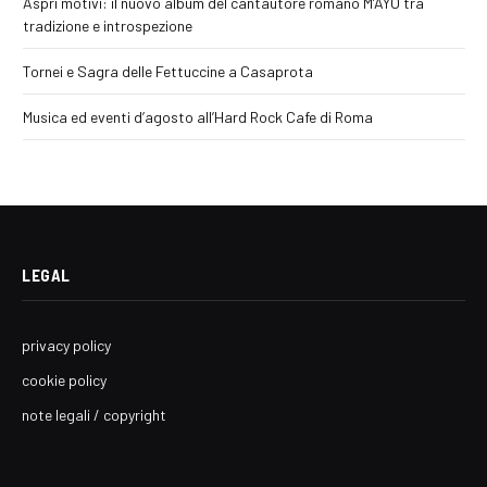
Aspri motivi: il nuovo album del cantautore romano M’AYO tra
tradizione e introspezione
Tornei e Sagra delle Fettuccine a Casaprota
Musica ed eventi d’agosto all’Hard Rock Cafe di Roma
LEGAL
privacy policy
cookie policy
note legali / copyright