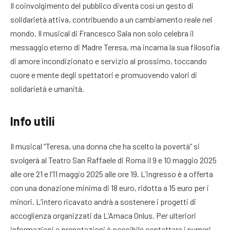
Il coinvolgimento del pubblico diventa così un gesto di
solidarietà attiva, contribuendo a un cambiamento reale nel
mondo. Il musical di Francesco Sala non solo celebra il
messaggio eterno di Madre Teresa, ma incarna la sua filosofia
di amore incondizionato e servizio al prossimo, toccando
cuore e mente degli spettatori e promuovendo valori di
solidarietà e umanità.
Info utili
Il musical “Teresa, una donna che ha scelto la povertà” si
svolgerà al Teatro San Raffaele di Roma il 9 e 10 maggio 2025
alle ore 21 e l’11 maggio 2025 alle ore 19. L’ingresso è a offerta
con una donazione minima di 18 euro, ridotta a 15 euro per i
minori. L’intero ricavato andrà a sostenere i progetti di
accoglienza organizzati da L’Amaca Onlus. Per ulteriori
informazioni e prenotazioni è possibile contattare i numeri