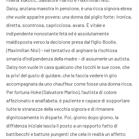
Daisy, anziana maestra in pensione, è una ricca signora ebrea
che vuole apparire povera; una donna dal piglio forte: ironica,
diretta, scontrosa, capricciosa, avara. È vitale e
indipendente nonostante l’età ed è assolutamente
maldisposta verso la decisione presa dal figlio Boolie,
(Maximilian Nisi) – nel tentativo di arginare la rischiosa
smania d’indipendenza della madre – di assumerle un autista.
Daisy non vuole in casa qualcuno che tocchi le sue cose, che
la privi del gusto di guidare, che la faccia vedere in giro
accompagnata da uno chauffeur come fosse una donna ricca.
Per fortuna Hoke (Salvatore Marino), l’autista di colore
affezionato e analfabeta, è paziente e capace di sopportare
tutte le stranezze della vecchia signora e di rimanere
dignitosamente in disparte. Poi, giorno dopo giorno, la
diffidenza iniziale lascia il posto a un rapporto fatto di
battibecchi e battute pungenti che cela in realtà un affetto