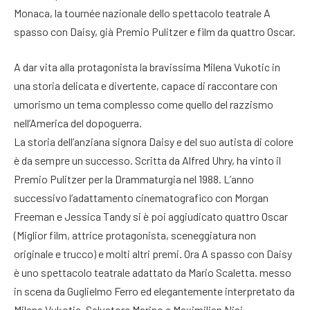
Monaca, la tournée nazionale dello spettacolo teatrale A
spasso con Daisy, già Premio Pulitzer e film da quattro Oscar.
A dar vita alla protagonista la bravissima Milena Vukotic in
una storia delicata e divertente, capace di raccontare con
umorismo un tema complesso come quello del razzismo
nell’America del dopoguerra.
La storia dell’anziana signora Daisy e del suo autista di colore
è da sempre un successo. Scritta da Alfred Uhry, ha vinto il
Premio Pulitzer per la Drammaturgia nel 1988. L’anno
successivo l’adattamento cinematografico con Morgan
Freeman e Jessica Tandy si è poi aggiudicato quattro Oscar
(Miglior film, attrice protagonista, sceneggiatura non
originale e trucco) e molti altri premi. Ora A spasso con Daisy
è uno spettacolo teatrale adattato da Mario Scaletta. messo
in scena da Guglielmo Ferro ed elegantemente interpretato da
Milena Vukotic, Salvatore Marino e Maximilian Nisi.