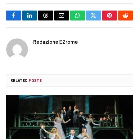
Facebook
LinkedIn
Threads
Email
WhatsApp
Twitter
Pinterest
Reddi
Redazione EZrome
RELATED
POSTS