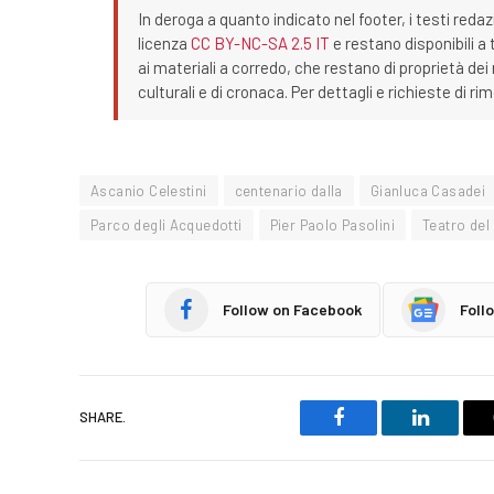
In deroga a quanto indicato nel footer, i testi redaz
licenza
CC BY-NC-SA 2.5 IT
e restano disponibili a 
ai materiali a corredo, che restano di proprietà dei r
culturali e di cronaca. Per dettagli e richieste di r
Ascanio Celestini
centenario dalla
Gianluca Casadei
Parco degli Acquedotti
Pier Paolo Pasolini
Teatro del 
Follow on Facebook
Foll
SHARE.
Facebook
LinkedIn