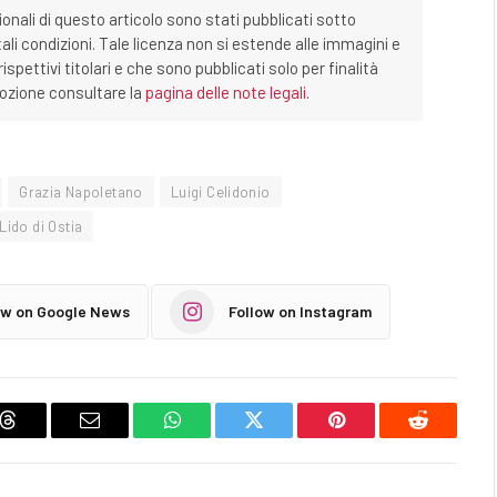
ionali di questo articolo sono stati pubblicati sotto
tali condizioni. Tale licenza non si estende alle immagini e
ispettivi titolari e che sono pubblicati solo per finalità
imozione consultare la
pagina delle note legali
.
Grazia Napoletano
Luigi Celidonio
Lido di Ostia
ow on Google News
Follow on Instagram
Threads
Email
WhatsApp
Twitter
Pinterest
Reddit