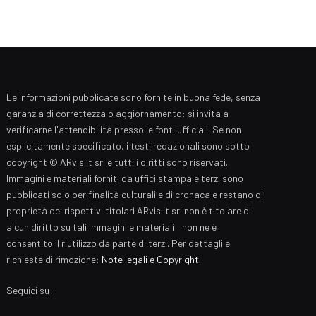
Le informazioni pubblicate sono fornite in buona fede, senza
garanzia di correttezza o aggiornamento: si invita a
verificarne l'attendibilità presso le fonti ufficiali. Se non
esplicitamente specificato, i testi redazionali sono sotto
copyright © ARvis.it srl e tutti i diritti sono riservati.
Immagini e materiali forniti da uffici stampa e terzi sono
pubblicati solo per finalità culturali e di cronaca e restano di
proprietà dei rispettivi titolari ARvis.it srl non è titolare di
alcun diritto su tali immagini e materiali : non ne è
consentito il riutilizzo da parte di terzi. Per dettagli e
richieste di rimozione:
Note legali e Copyright
.
Seguici su: