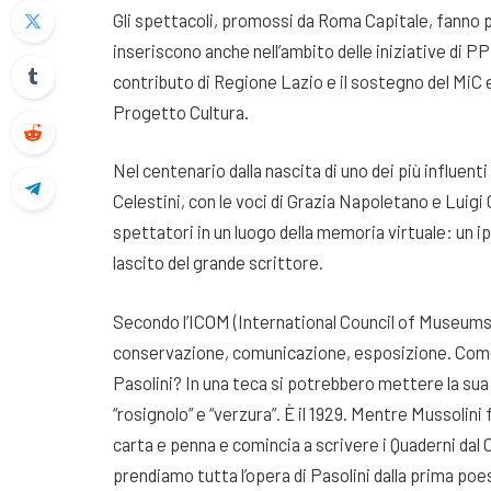
Gli spettacoli, promossi da Roma Capitale, fanno
inseriscono anche nell’ambito delle iniziative di P
contributo di Regione Lazio e il sostegno del MiC 
Progetto Cultura.
Nel centenario dalla nascita di uno dei più influent
Celestini, con le voci di Grazia Napoletano e Luigi 
spettatori in un luogo della memoria virtuale: un
lascito del grande scrittore.
Secondo l’ICOM (International Council of Museums) 
conservazione, comunicazione, esposizione. Com
Pasolini? In una teca si potrebbero mettere la sua p
“rosignolo” e “verzura”. È il 1929. Mentre Mussolin
carta e penna e comincia a scrivere i Quaderni dal
prendiamo tutta l’opera di Pasolini dalla prima poes