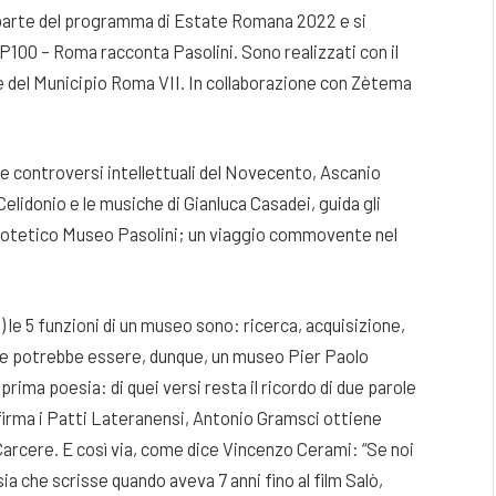
 parte del programma di Estate Romana 2022 e si
PP100 – Roma racconta Pasolini. Sono realizzati con il
e del Municipio Roma VII. In collaborazione con Zètema
i e controversi intellettuali del Novecento, Ascanio
Celidonio e le musiche di Gianluca Casadei, guida gli
 ipotetico Museo Pasolini; un viaggio commovente nel
le 5 funzioni di un museo sono: ricerca, acquisizione,
e potrebbe essere, dunque, un museo Pier Paolo
rima poesia: di quei versi resta il ricordo di due parole
i firma i Patti Lateranensi, Antonio Gramsci ottiene
 Carcere. E così via, come dice Vincenzo Cerami: “Se noi
ia che scrisse quando aveva 7 anni fino al film Salò,