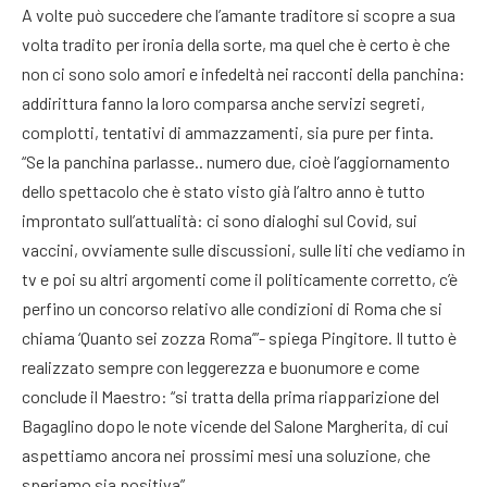
A volte può succedere che l’amante traditore si scopre a sua
volta tradito per ironia della sorte, ma quel che è certo è che
non ci sono solo amori e infedeltà nei racconti della panchina:
addirittura fanno la loro comparsa anche servizi segreti,
complotti, tentativi di ammazzamenti, sia pure per finta.
“Se la panchina parlasse.. numero due, cioè l’aggiornamento
dello spettacolo che è stato visto già l’altro anno è tutto
improntato sull’attualità: ci sono dialoghi sul Covid, sui
vaccini, ovviamente sulle discussioni, sulle liti che vediamo in
tv e poi su altri argomenti come il politicamente corretto, c’è
perfino un concorso relativo alle condizioni di Roma che si
chiama ‘Quanto sei zozza Roma’”- spiega Pingitore. Il tutto è
realizzato sempre con leggerezza e buonumore e come
conclude il Maestro: “si tratta della prima riapparizione del
Bagaglino dopo le note vicende del Salone Margherita, di cui
aspettiamo ancora nei prossimi mesi una soluzione, che
speriamo sia positiva”.