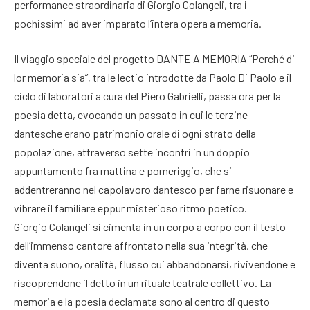
performance straordinaria di Giorgio Colangeli, tra i
pochissimi ad aver imparato l’intera opera a memoria.
Il viaggio speciale del progetto DANTE A MEMORIA “Perché di
lor memoria sia”, tra le lectio introdotte da Paolo Di Paolo e il
ciclo di laboratori a cura del Piero Gabrielli, passa ora per la
poesia detta, evocando un passato in cui le terzine
dantesche erano patrimonio orale di ogni strato della
popolazione, attraverso sette incontri in un doppio
appuntamento fra mattina e pomeriggio, che si
addentreranno nel capolavoro dantesco per farne risuonare e
vibrare il familiare eppur misterioso ritmo poetico.
Giorgio Colangeli si cimenta in un corpo a corpo con il testo
dell’immenso cantore affrontato nella sua integrità, che
diventa suono, oralità, flusso cui abbandonarsi, rivivendone e
riscoprendone il detto in un rituale teatrale collettivo. La
memoria e la poesia declamata sono al centro di questo