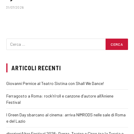
31/07/2026
ARTICOLI RECENTI
Giovanni Pernice al Teatro Sistina con Shall We Dance!
Ferragosto a Roma: rock’n’roll e canzone d’autore all’Aniene
Festival
I Green Day sbarcano al cinema: arriva NIMRODS nelle sale di Roma
e del Lazio
direzioniAltre Festival 2026: Danza, Teatro e Circo tra la Tuscia e