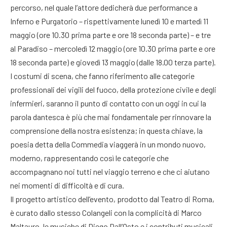
percorso, nel quale l’attore dedicherà due performance a
Inferno e Purgatorio – rispettivamente lunedì 10 e martedì 11
maggio (ore 10.30 prima parte e ore 18 seconda parte) – e tre
al Paradiso – mercoledì 12 maggio (ore 10.30 prima parte e ore
18 seconda parte) e giovedì 13 maggio (dalle 18.00 terza parte).
I costumi di scena, che fanno riferimento alle categorie
professionali dei vigili del fuoco, della protezione civile e degli
infermieri, saranno il punto di contatto con un oggi in cui la
parola dantesca è più che mai fondamentale per rinnovare la
comprensione della nostra esistenza; in questa chiave, la
poesia detta della Commedia viaggerà in un mondo nuovo,
moderno, rappresentando così le categorie che
accompagnano noi tutti nel viaggio terreno e che ci aiutano
nei momenti di difficoltà e di cura.
Il progetto artistico dell’evento, prodotto dal Teatro di Roma,
è curato dallo stesso Colangeli con la complicità di Marco
Maltauro, le musiche di Diego Dall’Osto e i contributi musicali