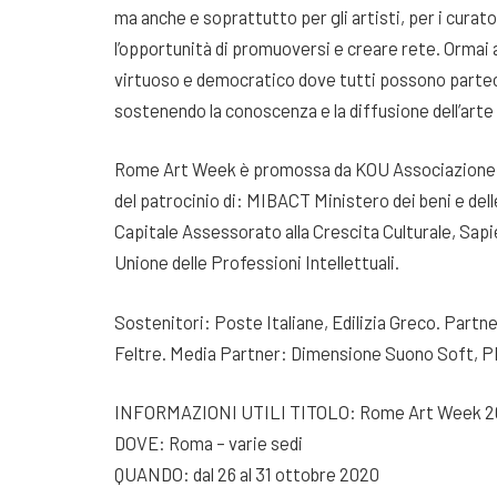
ma anche e soprattutto per gli artisti, per i curat
l’opportunità di promuoversi e creare rete. Ormai a
virtuoso e democratico dove tutti possono parteci
sostenendo la conoscenza e la diffusione dell’ar
Rome Art Week è promossa da KOU Associazione cult
del patrocinio di: MIBACT Ministero dei beni e dell
Capitale Assessorato alla Crescita Culturale, Sap
Unione delle Professioni Intellettuali.
Sostenitori: Poste Italiane, Edilizia Greco. Pa
Feltre. Media Partner: Dimensione Suono Soft, PP
INFORMAZIONI UTILI TITOLO: Rome Art Week 
DOVE: Roma – varie sedi
QUANDO: dal 26 al 31 ottobre 2020