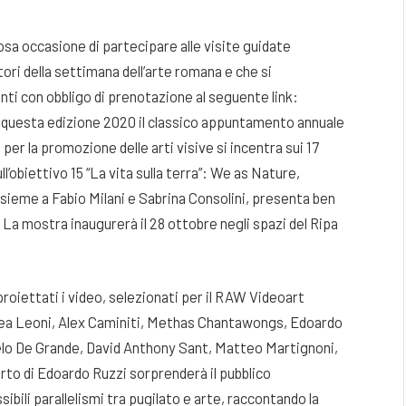
sa occasione di partecipare alle visite guidate
tori della settimana dell’arte romana e che si
ti con obbligo di prenotazione al seguente link:
uesta edizione 2020 il classico appuntamento annuale
r la promozione delle arti visive si incentra sui 17
l’obiettivo 15 “La vita sulla terra”: We as Nature,
ieme a Fabio Milani e Sabrina Consolini, presenta ben
. La mostra inaugurerà il 28 ottobre negli spazi del Ripa
roiettati i video, selezionati per il RAW Videoart
drea Leoni, Alex Caminiti, Methas Chantawongs, Edoardo
elo De Grande, David Anthony Sant, Matteo Martignoni,
rto di Edoardo Ruzzi sorprenderà il pubblico
sibili parallelismi tra pugilato e arte, raccontando la