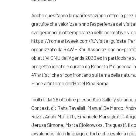
Anche quest’anno la manifestazione offre la prezio
gratuite che valorizzeranno l’esperienza dei visita
svolgeranno in ottemperanza delle normative vigen
https://romeartweek.com/it/visite-guidate Per q
organizzato da RAW – Kou Associazione no-profit pe
obiettivi ONU dell’Agenda 2030 ed in particolare sul
progetto ideato e curato da Roberta Melasecca ins
47 artisti che si confrontano sul tema della natura
Place all’interno dell’Hotel Ripa Roma.
Inoltre dal 29 ottobre presso Kou Gallery saranno p
Contest, di: Raha Tavallali, Manuel De Marco, An
Ruzzi, Anahi Mariotti, Emanuele Marsigliotti, Ang
Jerusa Simone, Marta Ciolkowska. Tra questi, il co
avvalendosi di un linguaggio forte che esplora i pos