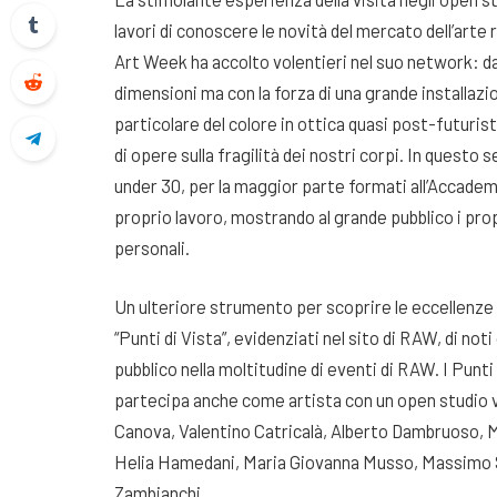
lavori di conoscere le novità del mercato dell’arte 
Art Week ha accolto volentieri nel suo network: dal
dimensioni ma con la forza di una grande installazi
particolare del colore in ottica quasi post-futuris
di opere sulla fragilità dei nostri corpi. In questo
under 30, per la maggior parte formati all’Accademi
proprio lavoro, mostrando al grande pubblico i propr
personali.
Un ulteriore strumento per scoprire le eccellenze d
“Punti di Vista”, evidenziati nel sito di RAW, di noti
pubblico nella moltitudine di eventi di RAW. I Punti
partecipa anche come artista con un open studio 
Canova, Valentino Catricalà, Alberto Dambruoso, M
Helia Hamedani, Maria Giovanna Musso, Massimo Sca
Zambianchi.