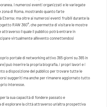
mporanea. I numerosi eventi organizzati e le variegate
e zona di Roma, mostrando quanto l’arte
à Eterna; ma oltre ai numerosi eventi fruibili durante la
progetto RAW 360°, che permette di visitare le mostre
attraverso il quale il pubblico potrà entrare in
ecipare virtualmente all’evento connettendosi
prio portale di networking attivo 365 giorni su 365 in
re) può inserire la propria biografia, i propri lavori e i
to a disposizione del pubblico per trovare tutte le
rcorsi suggeriti ma anche per rimanere aggiornato tutto
roprio interesse.
er la sua capacità di fondere passato e
à di esplorare la città attraverso un’altra prospettiva