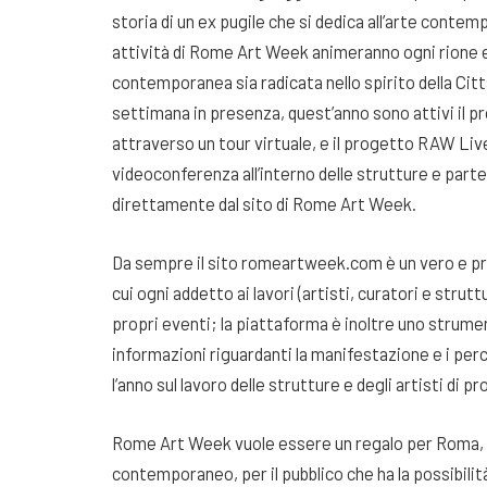
storia di un ex pugile che si dedica all’arte conte
attività di Rome Art Week animeranno ogni rione 
contemporanea sia radicata nello spirito della Citt
settimana in presenza, quest’anno sono attivi il 
attraverso un tour virtuale, e il progetto RAW Live 
videoconferenza all’interno delle strutture e part
direttamente dal sito di Rome Art Week.
Da sempre il sito romeartweek.com è un vero e pro
cui ogni addetto ai lavori (artisti, curatori e struttu
propri eventi; la piattaforma è inoltre uno strumen
informazioni riguardanti la manifestazione e i pe
l’anno sul lavoro delle strutture e degli artisti di p
Rome Art Week vuole essere un regalo per Roma, p
contemporaneo, per il pubblico che ha la possibilit