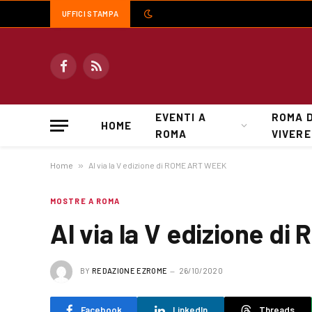
UFFICI STAMPA
Facebook
RSS
EVENTI A
ROMA 
HOME
ROMA
VIVERE
Home
»
Al via la V edizione di ROME ART WEEK
MOSTRE A ROMA
Al via la V edizione 
BY
REDAZIONE EZROME
26/10/2020
Facebook
LinkedIn
Threads