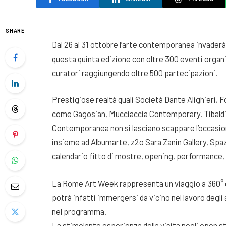
SHARE
Dal 26 al 31 ottobre l’arte contemporanea invaderà 
questa quinta edizione con oltre 300 eventi organizz
curatori raggiungendo oltre 500 partecipazioni.
Prestigiose realtà quali Società Dante Alighieri, F
come Gagosian, Mucciaccia Contemporary. Tibal
Contemporanea non si lasciano scappare l’occasio
insieme ad Albumarte, z2o Sara Zanin Gallery, Spaz
calendario fitto di mostre, opening, performance, 
La Rome Art Week rappresenta un viaggio a 360° gr
potrà infatti immergersi da vicino nel lavoro degli
nel programma.
La stimolante esperienza della visita negli open stu