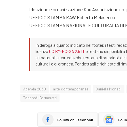
Ideazione e organizzazione Kou Associazione no-pr
UFFICIO STAMPA RAW Roberta Melasecca
UFFICIO STAMPA NAZIONALE CULTURALIA D
In deroga a quanto indicato nel footer, i testi redaz
licenza
CC BY-NC-SA 2.5 IT
e restano disponibili a 
ai materiali a corredo, che restano di proprietà dei r
culturali e di cronaca. Per dettagli e richieste di r
Agenda 2030
arte contemporanea
Daniela Monaci
Tancredi Fornasetti
Follow on Facebook
Foll