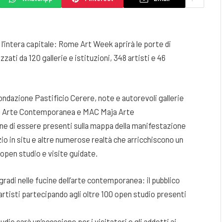
l’intera capitale: Rome Art Week aprirà le porte di
ati da 120 gallerie e istituzioni, 348 artisti e 46
ondazione Pastificio Cerere, note e autorevoli gallerie
di Arte Contemporanea e MAC Maja Arte
ne di essere presenti sulla mappa della manifestazione
io in situ e altre numerose realtà che arricchiscono un
open studio e visite guidate.
adi nelle fucine dell’arte contemporanea: il pubblico
 artisti partecipando agli oltre 100 open studio presenti
dio sarà un’occasione per i visitatori e gli addetti ai