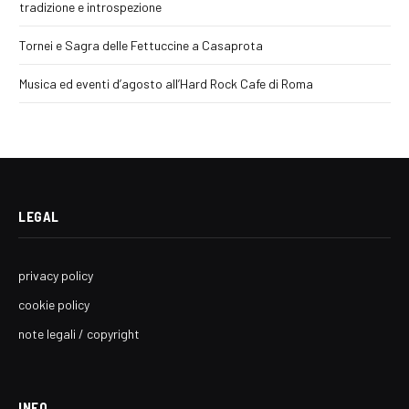
tradizione e introspezione
Tornei e Sagra delle Fettuccine a Casaprota
Musica ed eventi d’agosto all’Hard Rock Cafe di Roma
LEGAL
privacy policy
cookie policy
note legali / copyright
INFO