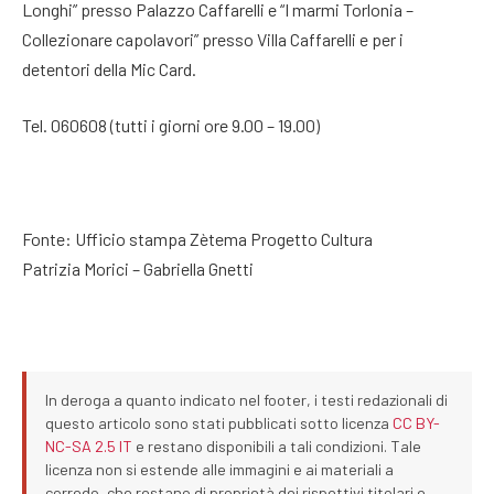
Longhi” presso Palazzo Caffarelli e “I marmi Torlonia –
Collezionare capolavori” presso Villa Caffarelli e per i
detentori della Mic Card.
Tel. 060608 (tutti i giorni ore 9.00 – 19.00)
Fonte: Ufficio stampa Zètema Progetto Cultura
Patrizia Morici – Gabriella Gnetti
In deroga a quanto indicato nel footer, i testi redazionali di
questo articolo sono stati pubblicati sotto licenza
CC BY-
NC-SA 2.5 IT
e restano disponibili a tali condizioni. Tale
licenza non si estende alle immagini e ai materiali a
corredo, che restano di proprietà dei rispettivi titolari e