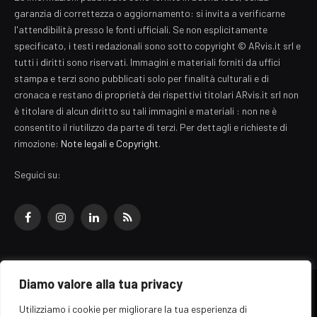
garanzia di correttezza o aggiornamento: si invita a verificarne
l'attendibilità presso le fonti ufficiali. Se non esplicitamente
specificato, i testi redazionali sono sotto copyright © ARvis.it srl e
tutti i diritti sono riservati. Immagini e materiali forniti da uffici
stampa e terzi sono pubblicati solo per finalità culturali e di
cronaca e restano di proprietà dei rispettivi titolari ARvis.it srl non
è titolare di alcun diritto su tali immagini e materiali : non ne è
consentito il riutilizzo da parte di terzi. Per dettagli e richieste di
rimozione:
Note legali e Copyright
.
Seguici su:
Facebook
Instagram
LinkedIn
RSS
Diamo valore alla tua privacy
© 2026 EZ Rome Designed by
ARvis.it
.
Utilizziamo i cookie per migliorare la tua esperienza di