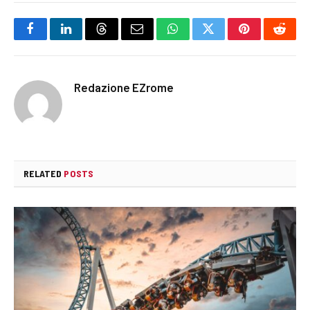
Facebook
LinkedIn
Threads
Email
WhatsApp
Twitter
Pinterest
Reddi
Redazione EZrome
RELATED
POSTS