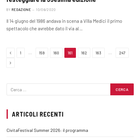
BY
REDAZIONE
10/06/2020
Il 14 giugno del 1986 andava in scena a Villa Medici il primo
spettacolo che avrebbe dato il via al…
Previous
…
…
1
159
160
161
162
163
247
Next
ARTICOLI RECENTI
CivitaFestival Summer 2026: il programma