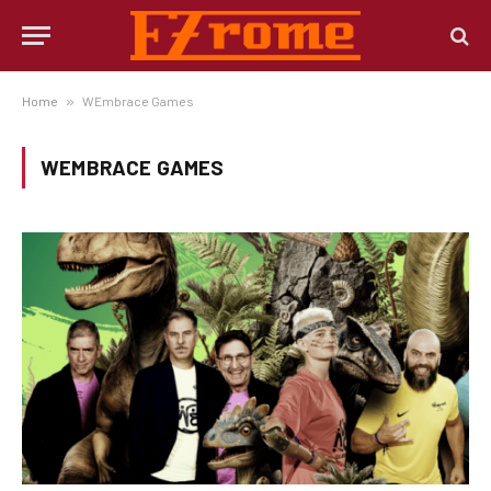
Home
»
WEmbrace Games
WEMBRACE GAMES