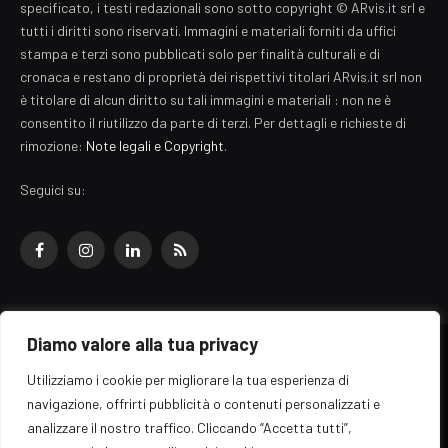
specificato, i testi redazionali sono sotto copyright © ARvis.it srl e
tutti i diritti sono riservati. Immagini e materiali forniti da uffici
stampa e terzi sono pubblicati solo per finalità culturali e di
cronaca e restano di proprietà dei rispettivi titolari ARvis.it srl non
è titolare di alcun diritto su tali immagini e materiali : non ne è
consentito il riutilizzo da parte di terzi. Per dettagli e richieste di
rimozione:
Note legali e Copyright
.
Seguici su:
Facebook
Instagram
LinkedIn
RSS
Diamo valore alla tua privacy
© 2026 EZ Rome Designed by
ARvis.it
.
Utilizziamo i cookie per migliorare la tua esperienza di
Il portale EZ Rome e' una testata giornalistica di carattere generalista
navigazione, offrirti pubblicità o contenuti personalizzati e
registrata al tribunale di Roma - Numero 389/2008
analizzare il nostro traffico. Cliccando “Accetta tutti”,
Direttore responsabile: Raffaella Roani - ISSN: 2036-783X