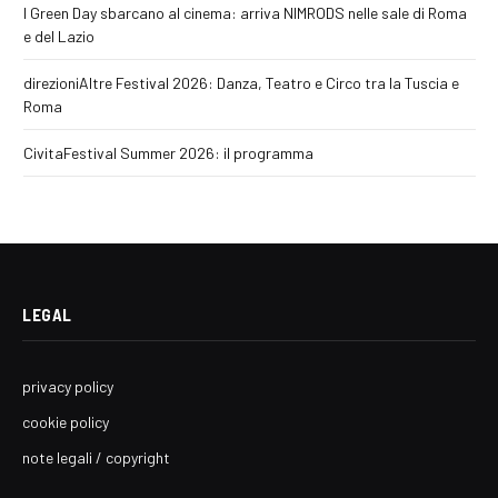
I Green Day sbarcano al cinema: arriva NIMRODS nelle sale di Roma
e del Lazio
direzioniAltre Festival 2026: Danza, Teatro e Circo tra la Tuscia e
Roma
CivitaFestival Summer 2026: il programma
LEGAL
privacy policy
cookie policy
note legali / copyright