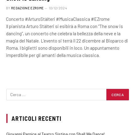
BY
REDAZIONE EZROME
10/12/2024
Concerto #ArturoStàlteri #MusicaClassica #EZrome
Il pianista Arturo Stàlteri si esibirà a Roma con “The snow is
dancing”, un concerto che celebra la bellezza della neve e la
magia del Natale. L’evento si terrà il 22 dicembre al Bioparco di
Roma. I biglietti sono disponibili in loco. Un appuntamento
imperdibile per gli amanti della musica classica.
ARTICOLI RECENTI
Giovanni Pernice al Teatro Sistina con Shall We Dance!