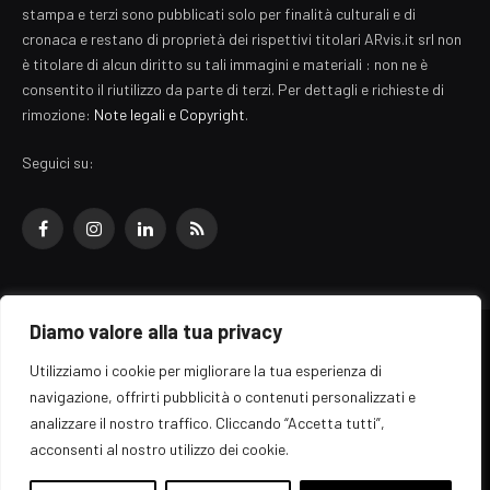
stampa e terzi sono pubblicati solo per finalità culturali e di
cronaca e restano di proprietà dei rispettivi titolari ARvis.it srl non
è titolare di alcun diritto su tali immagini e materiali : non ne è
consentito il riutilizzo da parte di terzi. Per dettagli e richieste di
rimozione:
Note legali e Copyright
.
Seguici su:
Facebook
Instagram
LinkedIn
RSS
Diamo valore alla tua privacy
© 2026 EZ Rome Designed by
ARvis.it
.
Utilizziamo i cookie per migliorare la tua esperienza di
Il portale EZ Rome e' una testata giornalistica di carattere generalista
navigazione, offrirti pubblicità o contenuti personalizzati e
registrata al tribunale di Roma - Numero 389/2008
analizzare il nostro traffico. Cliccando “Accetta tutti”,
Direttore responsabile: Raffaella Roani - ISSN: 2036-783X
Edito da ARvis.it srl - via Alessandria 88 - 00198 Roma CF/PI/R.I.
acconsenti al nostro utilizzo dei cookie.
09041871006