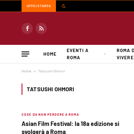
UFFICI STAMPA
Facebook
RSS
EVENTI A
ROMA 
HOME
ROMA
VIVERE
Home
»
Tatsushi Ohmori
TATSUSHI OHMORI
COSE DA NON PERDERE A ROMA
Asian Film Festival: la 18a edizione si
svolgerà a Roma