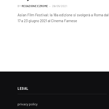
BY
REDAZIONE EZROME
26/05/2021
Asian Film Festival: la 18a edizione si svolgerà a Roma dal
17 a 23 giugno 2021 al Cinema Farnese
LEGAL
privacy policy