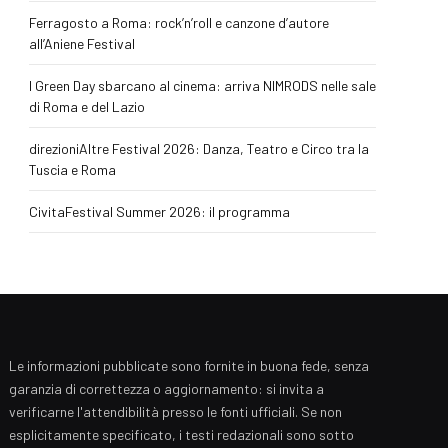
Ferragosto a Roma: rock’n’roll e canzone d’autore
all’Aniene Festival
I Green Day sbarcano al cinema: arriva NIMRODS nelle sale
di Roma e del Lazio
direzioniAltre Festival 2026: Danza, Teatro e Circo tra la
Tuscia e Roma
CivitaFestival Summer 2026: il programma
Le informazioni pubblicate sono fornite in buona fede, senza
garanzia di correttezza o aggiornamento: si invita a
verificarne l'attendibilità presso le fonti ufficiali. Se non
esplicitamente specificato, i testi redazionali sono sotto