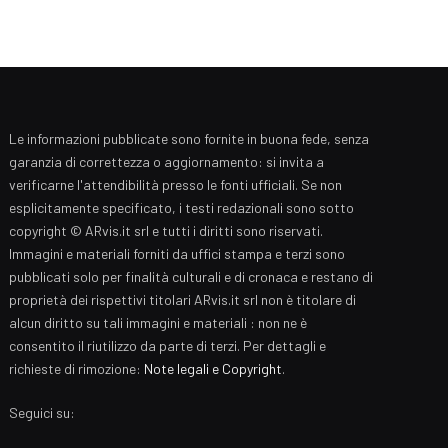
Le informazioni pubblicate sono fornite in buona fede, senza
garanzia di correttezza o aggiornamento: si invita a
verificarne l'attendibilità presso le fonti ufficiali. Se non
esplicitamente specificato, i testi redazionali sono sotto
copyright © ARvis.it srl e tutti i diritti sono riservati.
Immagini e materiali forniti da uffici stampa e terzi sono
pubblicati solo per finalità culturali e di cronaca e restano di
proprietà dei rispettivi titolari ARvis.it srl non è titolare di
alcun diritto su tali immagini e materiali : non ne è
consentito il riutilizzo da parte di terzi. Per dettagli e
richieste di rimozione:
Note legali e Copyright
.
Seguici su: