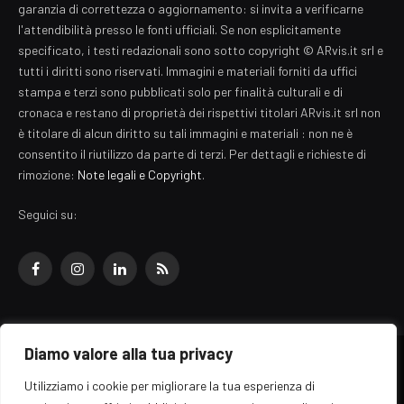
garanzia di correttezza o aggiornamento: si invita a verificarne
l'attendibilità presso le fonti ufficiali. Se non esplicitamente
specificato, i testi redazionali sono sotto copyright © ARvis.it srl e
tutti i diritti sono riservati. Immagini e materiali forniti da uffici
stampa e terzi sono pubblicati solo per finalità culturali e di
cronaca e restano di proprietà dei rispettivi titolari ARvis.it srl non
è titolare di alcun diritto su tali immagini e materiali : non ne è
consentito il riutilizzo da parte di terzi. Per dettagli e richieste di
rimozione:
Note legali e Copyright
.
Seguici su:
Facebook
Instagram
LinkedIn
RSS
Diamo valore alla tua privacy
© 2026 EZ Rome Designed by
ARvis.it
.
Utilizziamo i cookie per migliorare la tua esperienza di
Il portale EZ Rome e' una testata giornalistica di carattere generalista