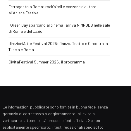
Ferragosto a Roma: rock’n’roll e canzone d’autore
all’Aniene Festival
I Green Day sbarcano al cinema: arriva NIMRODS nelle sale
di Roma e del Lazio
direzioniAltre Festival 2026: Danza, Teatro e Circo tra la
Tuscia e Roma
CivitaFestival Summer 2026: il programma
Le informazioni pubblicate sono fornite in buona fede, senza
garanzia di correttezza o aggiornamento: si invita a
verificarne l'attendibilità presso le fonti ufficiali. Se non
esplicitamente specificato, i testi redazionali sono sotto