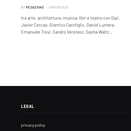
BY
REDAZIONE
08/09/2020
tra arte, architettura, musica, libri e teatro con Gipi,
Javier Cercas, Gianrico Carofiglio, Daniel Lumera,
Emanuele Trevi, Sandro Veronesi, Sasha Waltz…
LEGAL
privacy policy