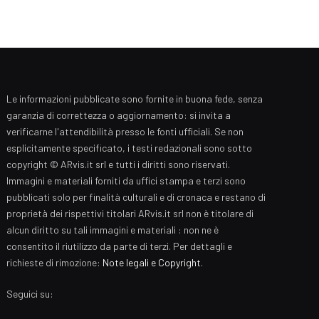
Le informazioni pubblicate sono fornite in buona fede, senza
garanzia di correttezza o aggiornamento: si invita a
verificarne l'attendibilità presso le fonti ufficiali. Se non
esplicitamente specificato, i testi redazionali sono sotto
copyright © ARvis.it srl e tutti i diritti sono riservati.
Immagini e materiali forniti da uffici stampa e terzi sono
pubblicati solo per finalità culturali e di cronaca e restano di
proprietà dei rispettivi titolari ARvis.it srl non è titolare di
alcun diritto su tali immagini e materiali : non ne è
consentito il riutilizzo da parte di terzi. Per dettagli e
richieste di rimozione:
Note legali e Copyright
.
Seguici su: