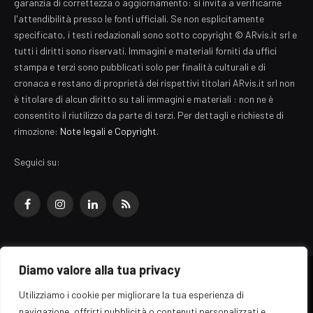
garanzia di correttezza o aggiornamento: si invita a verificarne
l'attendibilità presso le fonti ufficiali. Se non esplicitamente
specificato, i testi redazionali sono sotto copyright © ARvis.it srl e
tutti i diritti sono riservati. Immagini e materiali forniti da uffici
stampa e terzi sono pubblicati solo per finalità culturali e di
cronaca e restano di proprietà dei rispettivi titolari ARvis.it srl non
è titolare di alcun diritto su tali immagini e materiali : non ne è
consentito il riutilizzo da parte di terzi. Per dettagli e richieste di
rimozione:
Note legali e Copyright
.
Seguici su:
Facebook
Instagram
LinkedIn
RSS
Diamo valore alla tua privacy
© 2026 EZ Rome Designed by
ARvis.it
.
Utilizziamo i cookie per migliorare la tua esperienza di
Il portale EZ Rome e' una testata giornalistica di carattere generalista
navigazione, offrirti pubblicità o contenuti personalizzati e