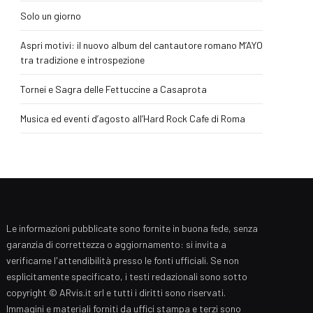
Solo un giorno
Aspri motivi: il nuovo album del cantautore romano M’AYO
tra tradizione e introspezione
Tornei e Sagra delle Fettuccine a Casaprota
Musica ed eventi d’agosto all’Hard Rock Cafe di Roma
Le informazioni pubblicate sono fornite in buona fede, senza
garanzia di correttezza o aggiornamento: si invita a
verificarne l'attendibilità presso le fonti ufficiali. Se non
esplicitamente specificato, i testi redazionali sono sotto
copyright © ARvis.it srl e tutti i diritti sono riservati.
Immagini e materiali forniti da uffici stampa e terzi sono