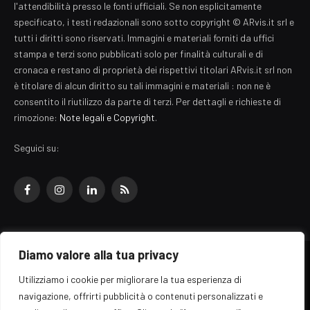
l'attendibilità presso le fonti ufficiali. Se non esplicitamente
specificato, i testi redazionali sono sotto copyright © ARvis.it srl e
tutti i diritti sono riservati. Immagini e materiali forniti da uffici
stampa e terzi sono pubblicati solo per finalità culturali e di
cronaca e restano di proprietà dei rispettivi titolari ARvis.it srl non
è titolare di alcun diritto su tali immagini e materiali : non ne è
consentito il riutilizzo da parte di terzi. Per dettagli e richieste di
rimozione:
Note legali e Copyright
.
Seguici su:
Facebook
Instagram
LinkedIn
RSS
Diamo valore alla tua privacy
© 2026 EZ Rome Designed by
ARvis.it
.
Utilizziamo i cookie per migliorare la tua esperienza di
Il portale EZ Rome e' una testata giornalistica di carattere generalista
navigazione, offrirti pubblicità o contenuti personalizzati e
registrata al tribunale di Roma - Numero 389/2008