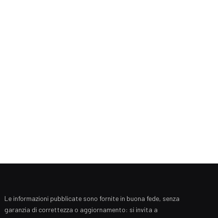
Le informazioni pubblicate sono fornite in buona fede, senza
garanzia di correttezza o aggiornamento: si invita a