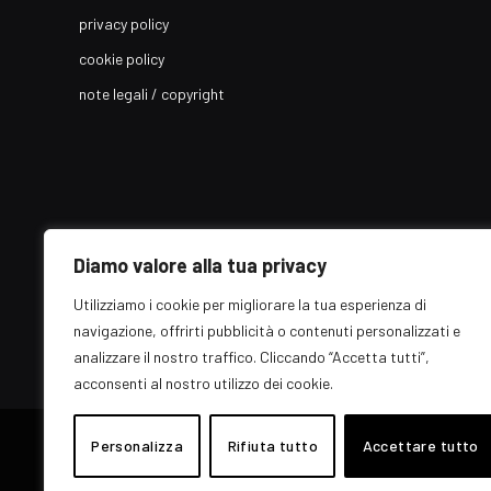
privacy policy
cookie policy
note legali / copyright
Diamo valore alla tua privacy
Utilizziamo i cookie per migliorare la tua esperienza di
navigazione, offrirti pubblicità o contenuti personalizzati e
analizzare il nostro traffico. Cliccando “Accetta tutti”,
acconsenti al nostro utilizzo dei cookie.
© 2026 EZ Rome Designed by
ARvis.it
.
Personalizza
Rifiuta tutto
Accettare tutto
Il portale EZ Rome e' una testata giornalistica di carattere genera
Direttore responsabile: Raffaella Roani - ISSN: 2036-783X