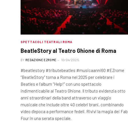
SPETTACOLI TEATRALI ROMA
BeatleStory al Teatro Ghione di Roma
BY
REDAZIONE EZROME
10/04/2025
#beatlestory #tributebeatles #musicaanni60 #EZrome
“BeatleStory” torna a Roma nel 2025 per celebrare i
Beatles e l’album “Help!” con uno spettacolo
indimenticabile al Teatro Ghione. Il tributo evidenzia otto
anni straordinari della band attraverso un viaggio
musicale che include oltre 40 celebri brani, combinando
video d’epoca a performance fedeli. Rivivi la magia dei Fab
Four in una serata speciale.