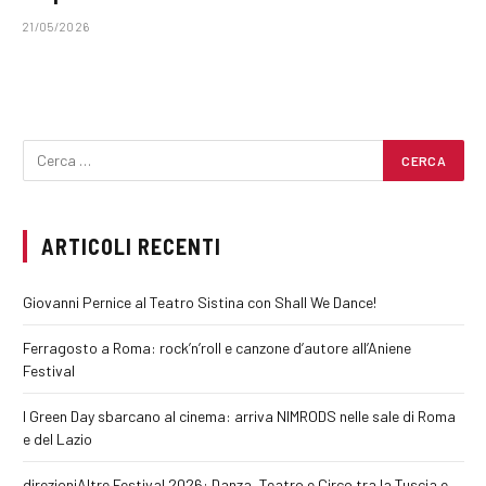
21/05/2026
ARTICOLI RECENTI
Giovanni Pernice al Teatro Sistina con Shall We Dance!
Ferragosto a Roma: rock’n’roll e canzone d’autore all’Aniene
Festival
I Green Day sbarcano al cinema: arriva NIMRODS nelle sale di Roma
e del Lazio
direzioniAltre Festival 2026: Danza, Teatro e Circo tra la Tuscia e