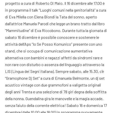
progetto a cura di Roberto Di Maio. Il 16 dicembre alle 17.00 è
in programma il talk “Luoghi comuni nella genitorialità” a cura
di Eva Milella con Elena Biondi la Tata del sonno, aperto
dall’attrice Manuela Parodi che legge un brano tratto dal libro
“Mammitudine” di Eva Riccobono. Durante tutta la giornata di
sabato 16 dicembre è possibile conoscere e sostenere le
attività dell’Aps “Io Se Posso Komunico” presente con uno
stand, che si occupa di comunicazione aumentativa
alternativa con bambini e ragazzi affetti da sindromi rare e
non rare con disturbo o assenza del linguaggio attraverso la
LIS (Lingua dei Segni italiana). Sempre sabato, alle 15.30, c’è
“Gramophone Dj Set” a cura di Emanuela Belmonte, un dj set
acustico vintage con due grammofoni a valigetta originali
degli anni Trenta e una selezione di 78 giri degna della soffitta
della nonna. Guendalina gira le manovelle e la magia accade,
senza l’aiuto della corrente elettrica! Sabato 16 e domenica 17
dicembre (dalle 10.00 alle 18.00) in programma nuovamente