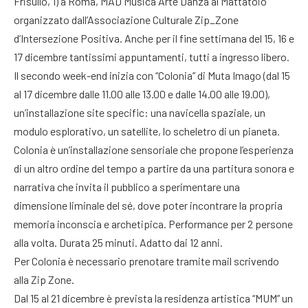
Frisullo, 1) a Roma, MAD Musica Arte Danza al Mattatoio
organizzato dall’Associazione Culturale Zip_Zone
d’Intersezione Positiva. Anche per il fine settimana del 15, 16 e
17 dicembre tantissimi appuntamenti, tutti a ingresso libero.
Il secondo week-end inizia con “Colonia” di Muta Imago (dal 15
al 17 dicembre dalle 11.00 alle 13.00 e dalle 14.00 alle 19.00),
un’installazione site specific: una navicella spaziale, un
modulo esplorativo, un satellite, lo scheletro di un pianeta.
Colonia è un’installazione sensoriale che propone l’esperienza
di un altro ordine del tempo a partire da una partitura sonora e
narrativa che invita il pubblico a sperimentare una
dimensione liminale del sé, dove poter incontrare la propria
memoria inconscia e archetipica. Performance per 2 persone
alla volta. Durata 25 minuti. Adatto dai 12 anni.
Per Colonia è necessario prenotare tramite mail scrivendo
alla Zip Zone.
Dal 15 al 21 dicembre è prevista la residenza artistica “MUM” un