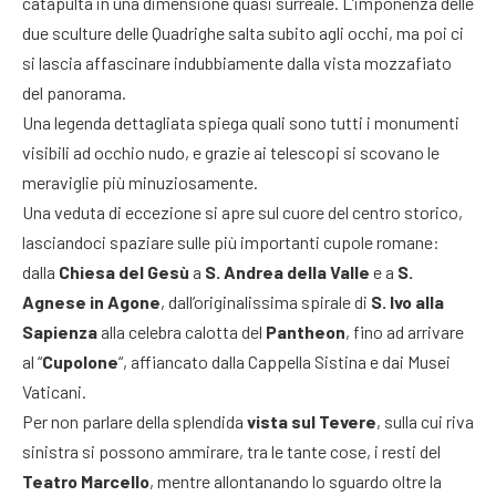
catapulta in una dimensione quasi surreale. L’imponenza delle
due sculture delle Quadrighe salta subito agli occhi, ma poi ci
si lascia affascinare indubbiamente dalla vista mozzafiato
del panorama.
Una legenda dettagliata spiega quali sono tutti i monumenti
visibili ad occhio nudo, e grazie ai telescopi si scovano le
meraviglie più minuziosamente.
Una veduta di eccezione si apre sul cuore del centro storico,
lasciandoci spaziare sulle più importanti cupole romane:
dalla
Chiesa del Gesù
a
S. Andrea della Valle
e a
S.
Agnese in Agone
, dall’originalissima spirale di
S. Ivo alla
Sapienza
alla celebra calotta del
Pantheon
, fino ad arrivare
al “
Cupolone
“, affiancato dalla Cappella Sistina e dai Musei
Vaticani.
Per non parlare della splendida
vista sul Tevere
, sulla cui riva
sinistra si possono ammirare, tra le tante cose, i resti del
Teatro Marcello
, mentre allontanando lo sguardo oltre la