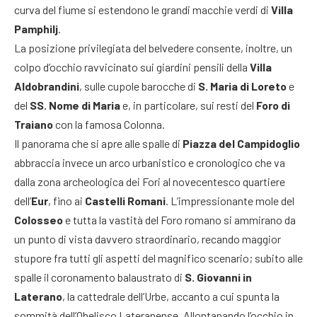
curva del fiume si estendono le grandi macchie verdi di
Villa
Pamphilj
.
La posizione privilegiata del belvedere consente, inoltre, un
colpo d’occhio ravvicinato sui giardini pensili della
Villa
Aldobrandini
, sulle cupole barocche di
S. Maria di Loreto
e
del
SS. Nome di Maria
e, in particolare, sui resti del
Foro di
Traiano
con la famosa Colonna.
Il panorama che si apre alle spalle di
Piazza del Campidoglio
abbraccia invece un arco urbanistico e cronologico che va
dalla zona archeologica dei Fori al novecentesco quartiere
dell’
Eur
, fino ai
Castelli Romani
. L’impressionante mole del
Colosseo
e tutta la vastità del Foro romano si ammirano da
un punto di vista davvero straordinario, recando maggior
stupore fra tutti gli aspetti del magnifico scenario; subito alle
spalle il coronamento balaustrato di
S. Giovanni in
Laterano
, la cattedrale dell’Urbe, accanto a cui spunta la
sommità dell’Obelisco Lateranense. Allontanando l’occhio in