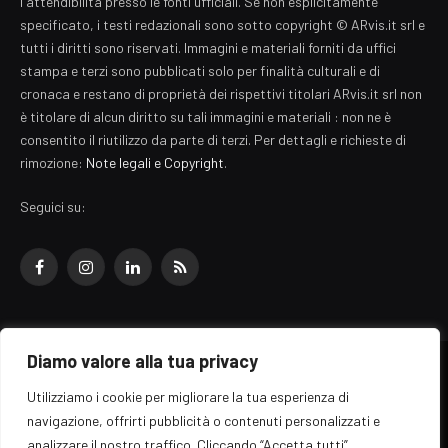
l'attendibilità presso le fonti ufficiali. Se non esplicitamente
specificato, i testi redazionali sono sotto copyright © ARvis.it srl e
tutti i diritti sono riservati. Immagini e materiali forniti da uffici
stampa e terzi sono pubblicati solo per finalità culturali e di
cronaca e restano di proprietà dei rispettivi titolari ARvis.it srl non
è titolare di alcun diritto su tali immagini e materiali : non ne è
consentito il riutilizzo da parte di terzi. Per dettagli e richieste di
rimozione:
Note legali e Copyright
.
Seguici su:
Facebook
Instagram
LinkedIn
RSS
Diamo valore alla tua privacy
© 2026 EZ Rome Designed by
ARvis.it
.
Utilizziamo i cookie per migliorare la tua esperienza di
Il portale EZ Rome e' una testata giornalistica di carattere generalista
navigazione, offrirti pubblicità o contenuti personalizzati e
registrata al tribunale di Roma - Numero 389/2008
analizzare il nostro traffico. Cliccando “Accetta tutti”,
Direttore responsabile: Raffaella Roani - ISSN: 2036-783X