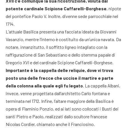
XVII c’è comunque la sua ricostruzione, voluta dal
potente cardinale Scipione Caffarelli-Borghese
, nipote
del pontefice Paolo V. Inoltre, divenne sede parrocchiale nel
1714.
L’attuale Basilica presenta una facciata ideata da Giovanni
Vasanzio, mentre l’interno è costituito da un’unica navata. Da
notare, innanzitutto, il soffitto ligneo intagliato con la
raffigurazione di San Sebastiano e dello stemma papale di
Gregorio XVI e del cardinale Scipione Caffarelli-Borghese.
Importante è la cappella delle reliquie, dove vi trova
posto una delle frecce che uccise il martire e parte
della colonna alla quale egli fu legato
. La cappella Albani,
invece, venne progettata dall’architetto Carlo fontana e
terminata nel 1712. Infine, l’altare maggiore della Basilica è
opera di Flaminio Ponzio, ed ai lati sono collocati i Busti dei
santi Pietro e Paolo, realizzati dallo scultore francese
Nicolas Cordier, chiamato anche il Franciosino.