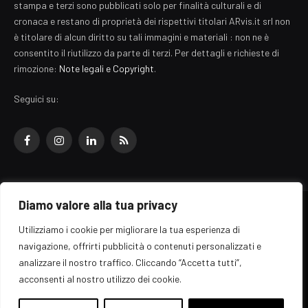
stampa e terzi sono pubblicati solo per finalità culturali e di
cronaca e restano di proprietà dei rispettivi titolari ARvis.it srl non
è titolare di alcun diritto su tali immagini e materiali : non ne è
consentito il riutilizzo da parte di terzi. Per dettagli e richieste di
rimozione:
Note legali e Copyright
.
Seguici su:
Facebook
Instagram
LinkedIn
RSS
Diamo valore alla tua privacy
© 2026 EZ Rome Designed by
ARvis.it
.
Utilizziamo i cookie per migliorare la tua esperienza di
Il portale EZ Rome e' una testata giornalistica di carattere generalista
navigazione, offrirti pubblicità o contenuti personalizzati e
registrata al tribunale di Roma - Numero 389/2008
analizzare il nostro traffico. Cliccando “Accetta tutti”,
Direttore responsabile: Raffaella Roani - ISSN: 2036-783X
Edito da ARvis.it srl - via Alessandria 88 - 00198 Roma CF/PI/R.I.
acconsenti al nostro utilizzo dei cookie.
09041871006