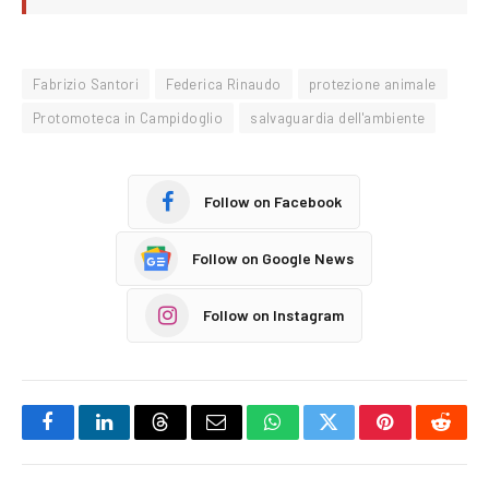
Fabrizio Santori
Federica Rinaudo
protezione animale
Protomoteca in Campidoglio
salvaguardia dell'ambiente
Follow on Facebook
Follow on Google News
Follow on Instagram
Facebook
LinkedIn
Threads
Email
WhatsApp
Twitter
Pinterest
Reddi